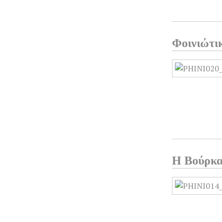
Φοινιώτι
Η Βούρκα