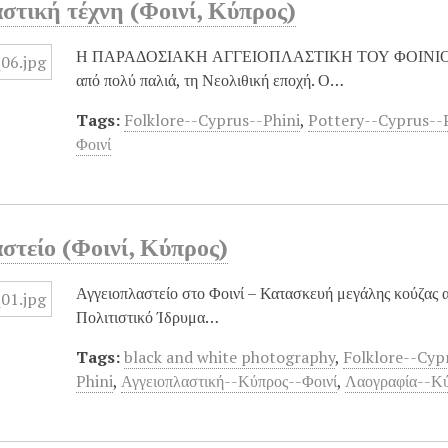
στική τέχνη (Φοινί, Κύπρος)
Η ΠΑΡΑΔΟΣΙΑΚΗ ΑΓΓΕΙΟΠΛΑΣΤΙΚΗ ΤΟΥ ΦΟΙΝΙΟΥ. Η α
από πολύ παλιά, τη Νεολιθική εποχή. Ο…
Tags:
Folklore--Cyprus--Phini
,
Pottery--Cyprus--
Φοινί
στείο (Φοινί, Κύπρος)
Αγγειοπλαστείο στο Φοινί – Κατασκευή μεγάλης κούζας 
Πολιτιστικό Ίδρυμα…
Tags:
black and white photography
,
Folklore--Cyp
Phini
,
Αγγειοπλαστική--Κύπρος--Φοινί
,
Λαογραφία--Κύ