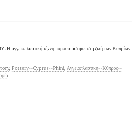
γγειοπλαστική τέχνη παρουσιάστηκε στη ζωή των Κυπρίων
story
,
Pottery--Cyprus--Phini
,
Αγγειοπλαστική--Κύπρος--
ορία