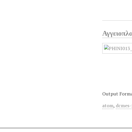
Αγγειοπλα
Output Form
atom
,
dcmes-