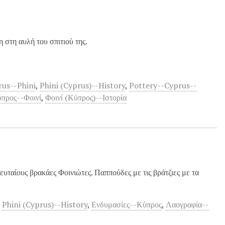
στη αυλή του σπιτιού της.
rus--Phini
,
Phini (Cyprus)--History
,
Pottery--Cyprus--
προς--Φοινί
,
Φοινί (Κύπρος)--Ιστορία
ευταίους βρακάες Φοινιώτες. Παππούδες με τις βράτζιες με τα
,
Phini (Cyprus)--History
,
Ενδυμασίες--Κύπρος
,
Λαογραφία--