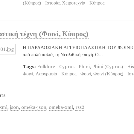
(Κύπρος)--Ιστορία
,
Χειροτεχνία--Κύπρος
στική τέχνη (Φοινί, Κύπρος)
Η ΠΑΡΑΔΟΣΙΑΚΗ ΑΓΓΕΙΟΠΛΑΣΤΙΚΗ ΤΟΥ ΦΟΙΝΙΟΥ. Η α
από πολύ παλιά, τη Νεολιθική εποχή. Ο…
Tags:
Folklore--Cyprus--Phini
,
Phini (Cyprus)--Hi
Φοινί
,
Λαογραφία--Κύπρος--Φοινί
,
Φοινί (Κύπρος)--Ιστ
ats
xml
,
json
,
omeka-json
,
omeka-xml
,
rss2