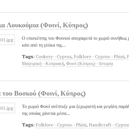
κα Λουκούμια (Φοινί, Κύπρος)
Ο επισκέπτης του Φοινιού αποχαιρετά το χωριό συνήθως μ
κάτι από τη γλύκα της…
Tags:
Cookery--Cyprus
,
Folklore--Cyprus--Phini
,
P
Μαγειρική--Κυπριακή
,
Φοινί (Κύπρος)--Ιστορία
 του Βοσκού (Φοινί, Κύπρος)
Το χωριό Φοινί ανέπτυξε μια ξεχωριστή και μεγάλη πα
της οποίας χάνεται μέσα…
Tags:
Folklore--Cyprus--Phini
,
Handicraft--Cypru