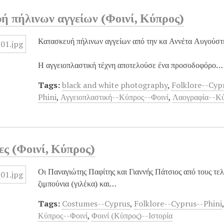
ή πήλινων αγγείων (Φοινί, Κύπρος)
Κατασκευή πήλινων αγγείων από την κα Αννέτα Αυγούστη 
Η αγγειοπλαστική τέχνη αποτελούσε ένα προσοδοφόρο…
Tags:
black and white photography
,
Folklore--Cyp
Phini
,
Αγγειοπλαστική--Κύπρος--Φοινί
,
Λαογραφία--Κύ
ες (Φοινί, Κύπρος)
Οι Παναγιώτης Παφίτης και Γιαννής Πάτσιος από τους τελ
ζιμπούνια (γιλέκα) και…
Tags:
Costumes--Cyprus
,
Folklore--Cyprus--Phini
Κύπρος--Φοινί
,
Φοινί (Κύπρος)--Ιστορία