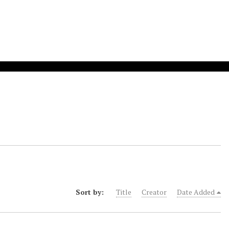
Sort by:
Title
Creator
Date Added