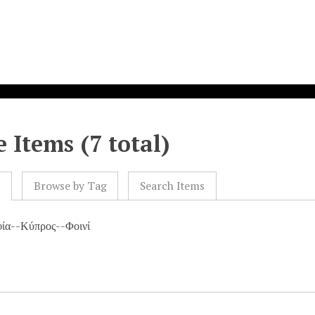
 Items (7 total)
l
Browse by Tag
Search Items
ία--Κύπρος--Φοινί