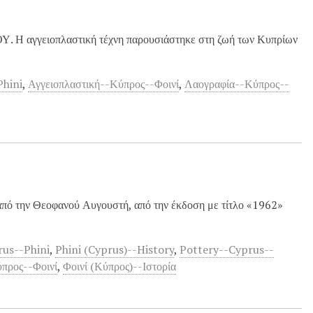
γγειοπλαστική τέχνη παρουσιάστηκε στη ζωή των Κυπρίων
Phini
,
Αγγειοπλαστική--Κύπρος--Φοινί
,
Λαογραφία--Κύπρος--
από την Θεοφανού Αυγουστή, από την έκδοση με τίτλο «1962»
rus--Phini
,
Phini (Cyprus)--History
,
Pottery--Cyprus--
προς--Φοινί
,
Φοινί (Κύπρος)--Ιστορία