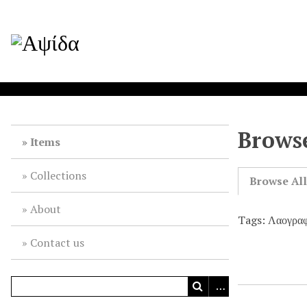
Browse
Items
Collections
Browse Al
About
Tags: Λαογραφ
Contact us