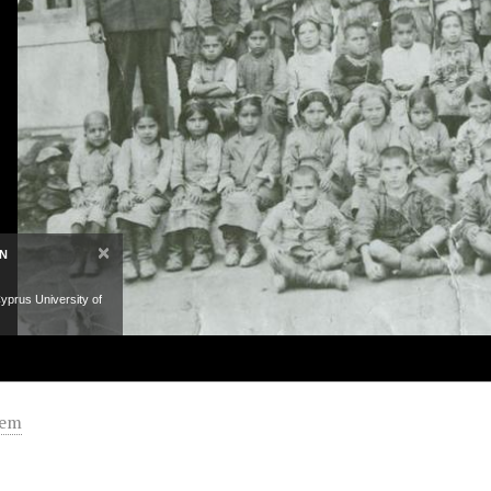
×
ON
yprus University of
tem