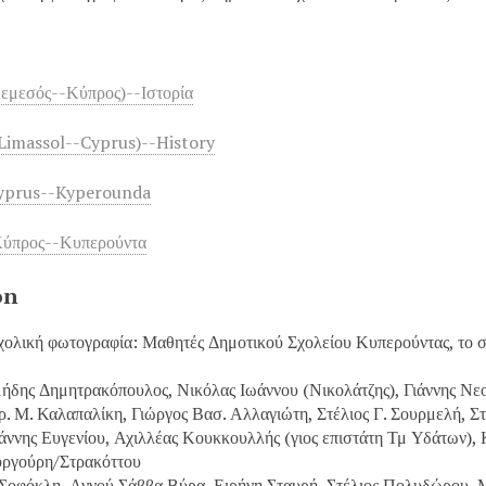
εμεσός--Κύπρος)--Ιστορία
Limassol--Cyprus)--History
yprus--Kyperounda
Κύπρος--Κυπερούντα
on
χολική φωτογραφία: Μαθητές Δημοτικού Σχολείου Κυπερούντας, το 
μήδης Δημητρακόπουλος, Νικόλας Ιωάννου (Νικολάτζης), Γιάννης Νε
ρ. Μ. Καλαπαλίκη, Γιώργος Βασ. Αλλαγιώτη, Στέλιος Γ. Σουρμελή, 
ωάννης Ευγενίου, Αχιλλέας Κουκκουλλής (γιος επιστάτη Τμ Υδάτων),
υργούρη/Στρακόττου
 Σοφόκλη, Αννού Σάββα Βύρα, Ειρήνη Σταυρή, Στέλιος Πολυδώρου, Μ