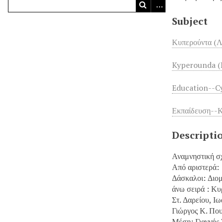
Subject
Κυπερούντα (Λ
Kyperounda (
Education--C
Εκπαίδευση--
Descripti
Αναμνηστική σ
Από αριστερά:
Δάσκαλοι: Διο
άνω σειρά : Κυ
Στ. Δαρείου, Ι
Γιώργος Κ. Πο
Μέση: Γιαννής