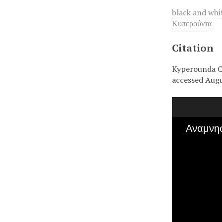
black and wh
Κυπερούντα
Citation
Kyperounda Co
accessed Augu
Αναμνησ