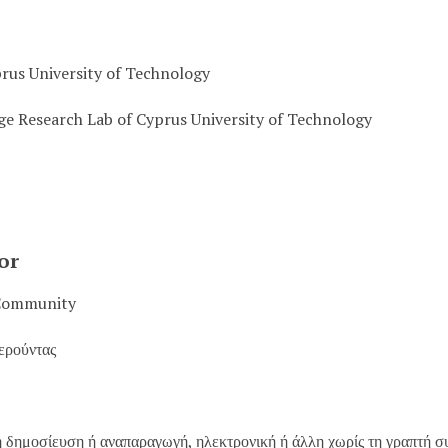
prus University of Technology
age Research Lab of Cyprus University of Technology
or
Community
ερούντας
 δημοσίευση ή αναπαραγωγή, ηλεκτρονική ή άλλη χωρίς τη γραπτή σ