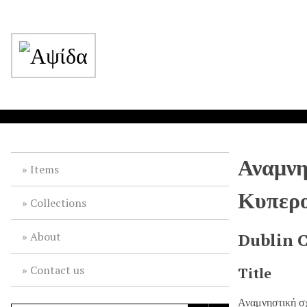
Αναμνη
Items
Κυπερ
Collections
About
Dublin 
Contact us
Title
Αναμνηστική σ