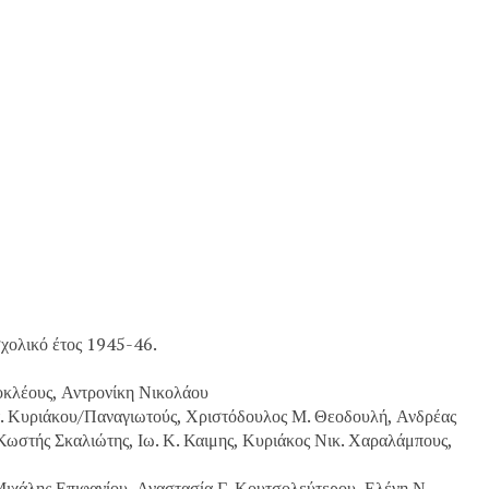
σχολικό έτος 1945-46.
οκλέους, Αντρονίκη Νικολάου
Στ. Κυριάκου/Παναγιωτούς, Χριστόδουλος Μ. Θεοδουλή, Ανδρέας
 Κωστής Σκαλιώτης, Ιω. Κ. Καιμης, Κυριάκος Νικ. Χαραλάμπους,
ιχάλης Επιφανίου, Αναστασία Γ. Κουτσολεύτερου, Ελένη Ν.