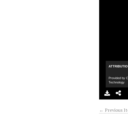
ATTRIBUTI
Provided by C
Technology
← Previous I