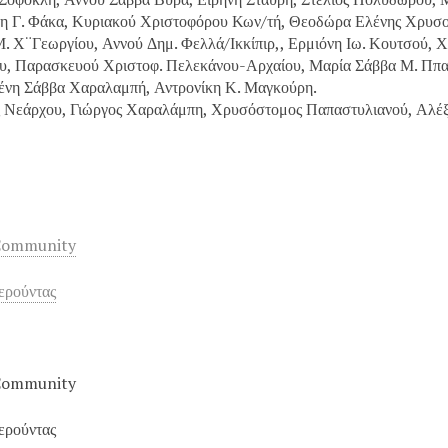
κη Γ. Φάκα, Κυριακού Χριστοφόρου Κων/τή, Θεοδώρα Ελένης Χρυσ
. Χ¨Γεωργίου, Αννού Δημ. Φελλά/Ικκίπιρ,, Ερμιόνη Ιω. Κουτσού, Χ
ου, Παρασκευού Χριστοφ. Πελεκάνου-Αρχαίου, Μαρία Σάββα Μ. Ππα
ένη Σάββα Χαραλαμπή, Αντρονίκη Κ. Μαγκούρη.
ς Νεάρχου, Γιώργος Χαραλάμπη, Χρυσόστομος Παπαστυλιανού, Αλέξ
Community
ερούντας
Community
ερούντας