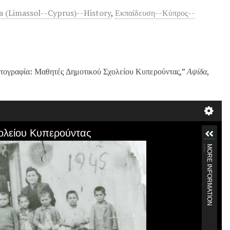
 (Limassol--Cyprus)--History
,
Εκπαίδευση--Κύπρος--
ογραφία: Μαθητές Δημοτικού Σχολείου Κυπερούντας,”
Αψίδα
,
ολείου Κυπερούντας
MORE INFORMATION