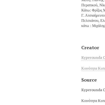
Περατικού, Νί
Κάτω: Φρίξος Μ
Γ. Ατσιαήρευτ
Πελεκάνου, Ελ
κάτω : Μιχάλη
Creator
Kyperounda 
Κοινότητα Κυπ
Source
Kyperounda 
Κοινότητα Κυπ