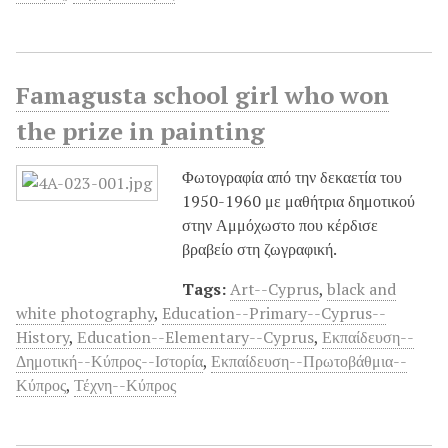
Famagusta school girl who won
the prize in painting
Φωτογραφία από την δεκαετία του
1950-1960 με μαθήτρια δημοτικού
στην Αμμόχωστο που κέρδισε
βραβείο στη ζωγραφική.
Tags:
Art--Cyprus
,
black and
white photography
,
Education--Primary--Cyprus--
History
,
Εducation--Elementary--Cyprus
,
Εκπαίδευση--
Δημοτική--Κύπρος--Ιστορία
,
Εκπαίδευση--Πρωτοβάθμια--
Κύπρος
,
Τέχνη--Κύπρος