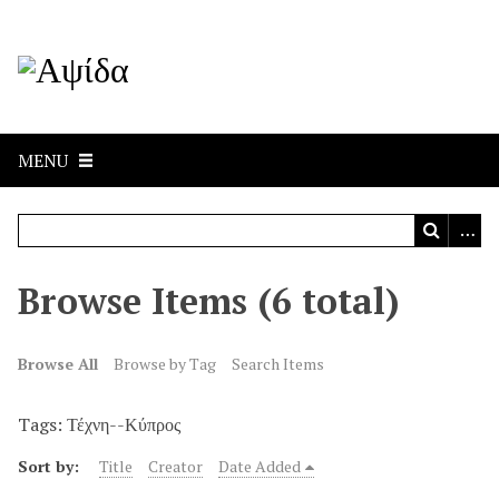
MENU
Browse Items (6 total)
Browse All
Browse by Tag
Search Items
Tags: Τέχνη--Κύπρος
Sort by:
Title
Creator
Date Added