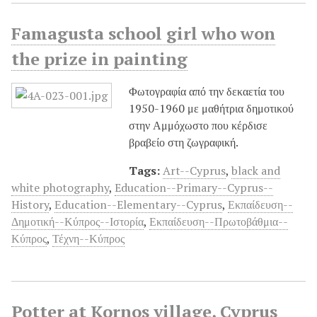
Famagusta school girl who won
the prize in painting
Φωτογραφία από την δεκαετία του
1950-1960 με μαθήτρια δημοτικού
στην Αμμόχωστο που κέρδισε
βραβείο στη ζωγραφική.
Tags:
Art--Cyprus
,
black and
white photography
,
Education--Primary--Cyprus--
History
,
Εducation--Elementary--Cyprus
,
Εκπαίδευση--
Δημοτική--Κύπρος--Ιστορία
,
Εκπαίδευση--Πρωτοβάθμια--
Κύπρος
,
Τέχνη--Κύπρος
Potter at Kornos village, Cyprus