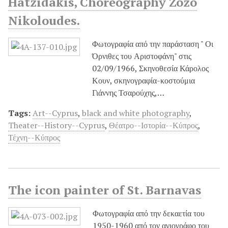
Hatzidakis, Choreography Zozo
Nikoloudes.
Φωτογραφία από την παράσταση " Οι
Όρνιθες του Αριστοφάνη" στις
02/09/1966, Σκηνοθεσία Κάρολος
Κουν, σκηνογραφία-κοστούμια
Γιάννης Τσαρούχης,…
Tags:
Art--Cyprus
,
black and white photography
,
Theater--History--Cyprus
,
Θέατρο--Ιστορία--Κύπρος
,
Τέχνη--Κύπρος
The icon painter of St. Barnavas
Φωτογραφία από την δεκαετία του
1950-1960 από τον αγιογράφο του