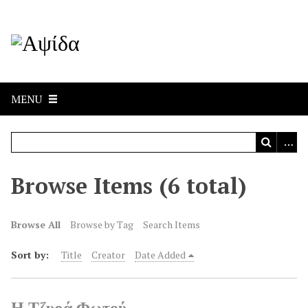
MENU
Browse Items (6 total)
Browse All
Browse by Tag
Search Items
Sort by:
Title
Creator
Date Added
Η Τζυρά Φωτού