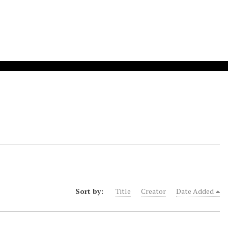
Sort by:
Title
Creator
Date Added