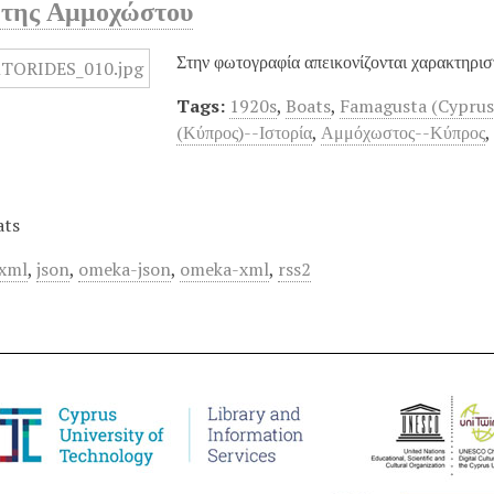
ι της Αμμοχώστου
Στην φωτογραφία απεικονίζονται χαρακτηριστ
Tags:
1920s
,
Boats
,
Famagusta (Cyprus
(Κύπρος)--Ιστορία
,
Αμμόχωστος--Κύπρος
ats
xml
,
json
,
omeka-json
,
omeka-xml
,
rss2