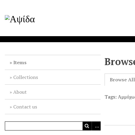
Browse
Items
Collections
Browse Al
About
Tags: Αμμόχω
Contact us