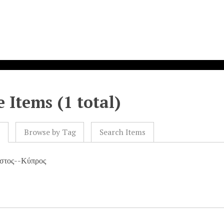
 Items (1 total)
l
Browse by Tag
Search Items
στος--Κύπρος