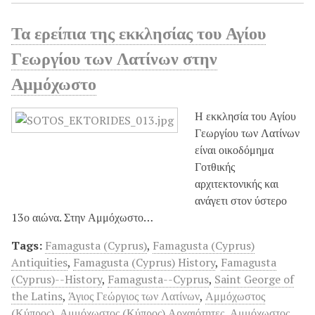
Τα ερείπια της εκκλησίας του Αγίου
Γεωργίου των Λατίνων στην
Αμμόχωστο
Η εκκλησία του Αγίου
Γεωργίου των Λατίνων
είναι οικοδόμημα
Γοτθικής
αρχιτεκτονικής και
ανάγετι στον ύστερο
13ο αιώνα. Στην Αμμόχωστο…
Tags:
Famagusta (Cyprus)
,
Famagusta (Cyprus)
Antiquities
,
Famagusta (Cyprus) History
,
Famagusta
(Cyprus)--History
,
Famagusta--Cyprus
,
Saint George of
the Latins
,
Άγιος Γεώργιος των Λατίνων
,
Αμμόχωστος
(Κύπρος)
,
Αμμόχωστος (Κύπρος) Αρχαιότητες
,
Αμμόχωστος