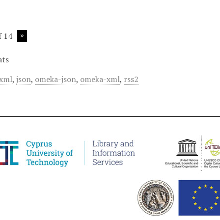
f 14
ats
xml
,
json
,
omeka-json
,
omeka-xml
,
rss2