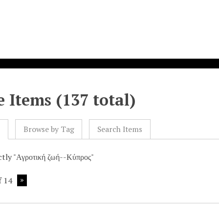
 Items (137 total)
l
Browse by Tag
Search Items
ctly "Αγροτική ζωή--Κύπρος"
f 14