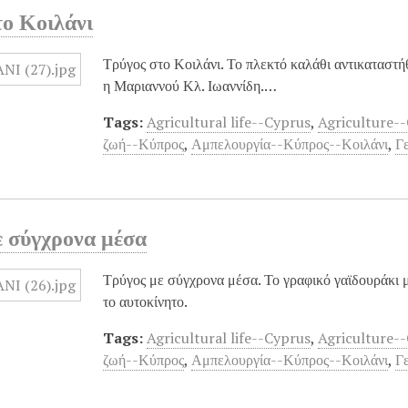
το Κοιλάνι
Τρύγος στο Κοιλάνι. Το πλεκτό καλάθι αντικαταστή
η Μαριαννού Κλ. Ιωαννίδη.…
Tags:
Agricultural life--Cyprus
,
Agriculture--
ζωή--Κύπρος
,
Αμπελουργία--Κύπρος--Κοιλάνι
,
Γ
ε σύγχρονα μέσα
Τρύγος με σύγχρονα μέσα. Το γραφικό γαϊδουράκι με
το αυτοκίνητο.
Tags:
Agricultural life--Cyprus
,
Agriculture--
ζωή--Κύπρος
,
Αμπελουργία--Κύπρος--Κοιλάνι
,
Γ