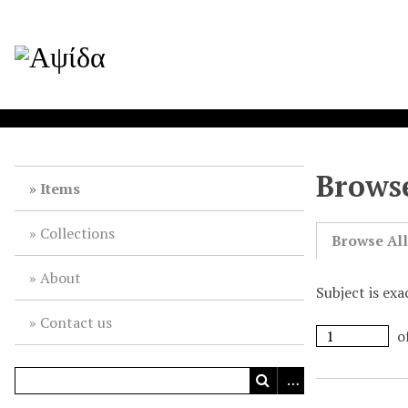
Browse
Items
Collections
Browse Al
About
Subject is exa
Contact us
o