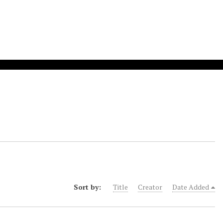
Sort by:
Title
Creator
Date Added