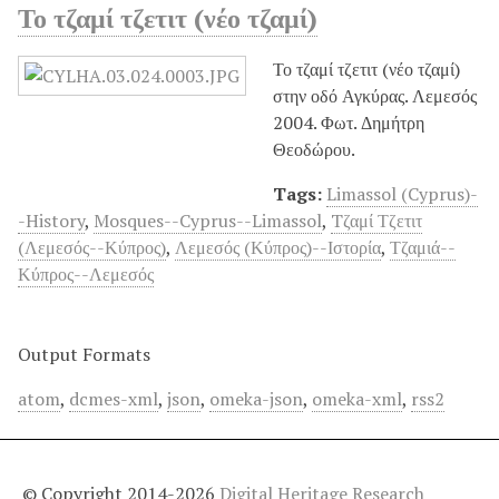
Το τζαμί τζετιτ (νέο τζαμί)
Το τζαμί τζετιτ (νέο τζαμί)
στην οδό Αγκύρας. Λεμεσός
2004. Φωτ. Δημήτρη
Θεοδώρου.
Tags:
Limassol (Cyprus)-
-History
,
Mosques--Cyprus--Limassol
,
Tζαμί Τζετιτ
(Λεμεσός--Κύπρος)
,
Λεμεσός (Κύπρος)--Ιστορία
,
Τζαμιά--
Κύπρος--Λεμεσός
Output Formats
atom
,
dcmes-xml
,
json
,
omeka-json
,
omeka-xml
,
rss2
© Copyright 2014-2026
Digital Heritage Research