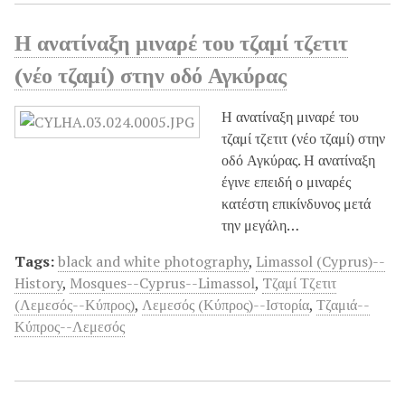
Η ανατίναξη μιναρέ του τζαμί τζετιτ
(νέο τζαμί) στην οδό Αγκύρας
Η ανατίναξη μιναρέ του
τζαμί τζετιτ (νέο τζαμί) στην
οδό Αγκύρας. Η ανατίναξη
έγινε επειδή ο μιναρές
κατέστη επικίνδυνος μετά
την μεγάλη…
Tags:
black and white photography
,
Limassol (Cyprus)--
History
,
Mosques--Cyprus--Limassol
,
Tζαμί Τζετιτ
(Λεμεσός--Κύπρος)
,
Λεμεσός (Κύπρος)--Ιστορία
,
Τζαμιά--
Κύπρος--Λεμεσός