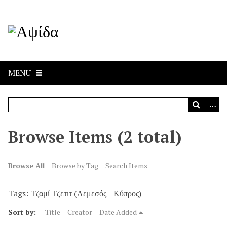
MENU
Browse Items (2 total)
Browse All
Browse by Tag
Search Items
Tags: Tζαμί Τζετιτ (Λεμεσός--Κύπρος)
Sort by:
Title
Creator
Date Added