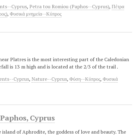
nts--Cyprus
,
Petra tou Romiou (Paphos--Cyprus)
,
Πέτρα
ρος)
,
Φυσικά μνημεία--Κύπρος
near Platres is the most interesting part of the Caledonian
fall is 13 m high and is located at the 2/3 of the trail .
ents--Cyprus
,
Nature--Cyprus
,
Φύση--Κύπρος
,
Φυσικά
 Paphos, Cyprus
 island of Aphrodite, the goddess of love and beauty. The