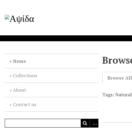
Browse
Items
Collections
Browse Al
About
Tags: Natura
Contact us