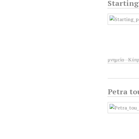
Starting
μνημεία--Κύπρ
Petra to