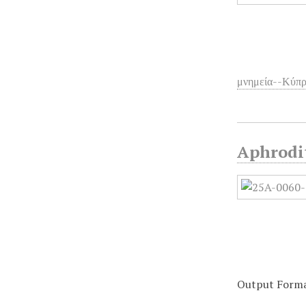
μνημεία--Κύπρ
Aphrodit
Output Form