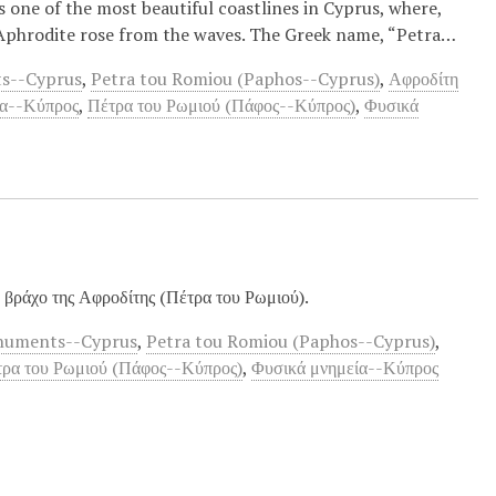
s one of the most beautiful coastlines in Cyprus, where,
Aphrodite rose from the waves. The Greek name, “Petra…
s--Cyprus
,
Petra tou Romiou (Paphos--Cyprus)
,
Αφροδίτη
ία--Κύπρος
,
Πέτρα του Ρωμιού (Πάφος--Κύπρος)
,
Φυσικά
 βράχο της Αφροδίτης (Πέτρα του Ρωμιού).
numents--Cyprus
,
Petra tou Romiou (Paphos--Cyprus)
,
τρα του Ρωμιού (Πάφος--Κύπρος)
,
Φυσικά μνημεία--Κύπρος