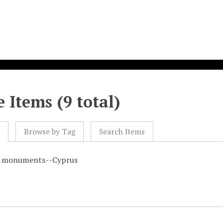
 Items (9 total)
l
Browse by Tag
Search Items
l monuments--Cyprus