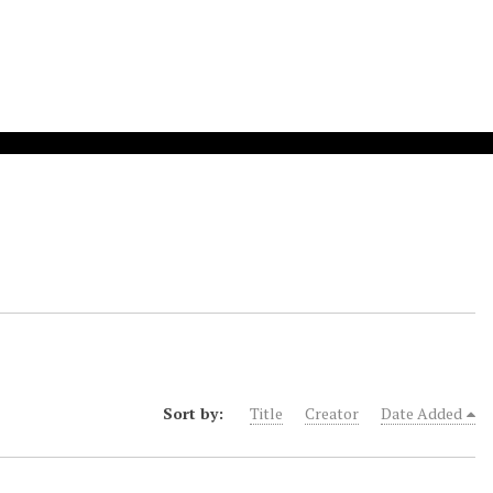
Sort by:
Title
Creator
Date Added