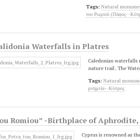
Tags:
Natural monume
του Ρωμιού (Πάφος--Κύπ
lidonia Waterfalls in Platres
Caledonian waterfalls 
nature trail . The Water
Tags:
Natural monum
μνημεία--Κύπρος
ou Romiou” -Birthplace of Aphrodite,
Cyprus is renowned as the