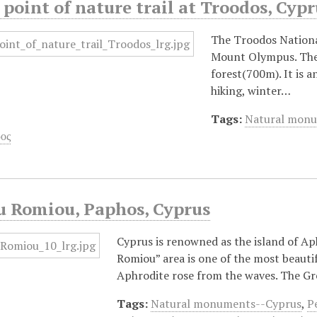
 point of nature trail at Troodos, Cyp
The Troodos Nationa
Mount Olympus. The 
forest(700m). It is a
hiking, winter…
Tags:
Natural mon
ος
u Romiou, Paphos, Cyprus
Cyprus is renowned as the island of Ap
Romiou” area is one of the most beauti
Aphrodite rose from the waves. The G
Tags:
Natural monuments--Cyprus
,
P