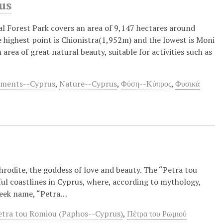
rus
l Forest Park covers an area of 9,147 hectares around
highest point is Chionistra(1,952m) and the lowest is Moni
n area of great natural beauty, suitable for activities such as
uments--Cyprus
,
Nature--Cyprus
,
Φύση--Κύπρος
,
Φυσικά
hrodite, the goddess of love and beauty. The “Petra tou
ful coastlines in Cyprus, where, according to mythology,
reek name, “Petra…
etra tou Romiou (Paphos--Cyprus)
,
Πέτρα του Ρωμιού