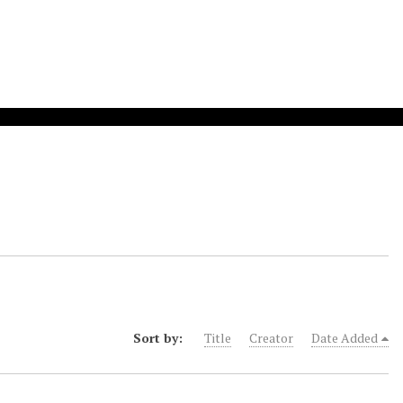
Sort by:
Title
Creator
Date Added