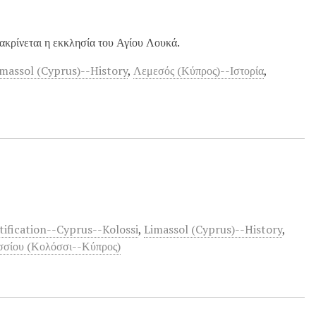
ακρίνεται η εκκλησία του Αγίου Λουκά.
imassol (Cyprus)--History
,
Λεμεσός (Κύπρος)--Ιστορία
,
tification--Cyprus--Kolossi
,
Limassol (Cyprus)--History
,
σσίου (Κολόσσι--Κύπρος)