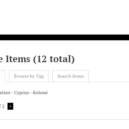
 Items (12 total)
l
Browse by Tag
Search Items
cation--Cyprus--Kolossi
f 2