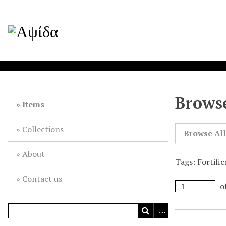
Browse
Items
Collections
Browse Al
About
Tags: Fortifi
Contact us
o