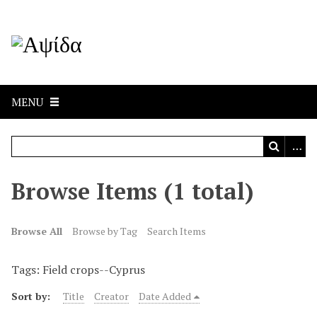
MENU
Browse Items (1 total)
Browse All
Browse by Tag
Search Items
Tags: Field crops--Cyprus
Sort by:
Title
Creator
Date Added