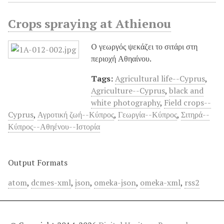
Crops spraying at Athienou
O γεωργός ψεκάζει το σιτάρι στη
περιοχή Αθηαίνου.
Tags:
Agricultural life--Cyprus
,
Agriculture--Cyprus
,
black and
white photography
,
Field crops--
Cyprus
,
Αγροτική ζωή--Κύπρος
,
Γεωργία--Κύπρος
,
Σιτηρά--
Κύπρος--Αθηένου--Ιστορία
Output Formats
atom
,
dcmes-xml
,
json
,
omeka-json
,
omeka-xml
,
rss2