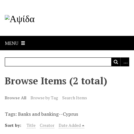
MENU
Browse Items (2 total)
Browse All
Browse by Tag
Search Items
Tags: Banks and banking--Cyprus
Sort by:
Title
Creator
Date Added