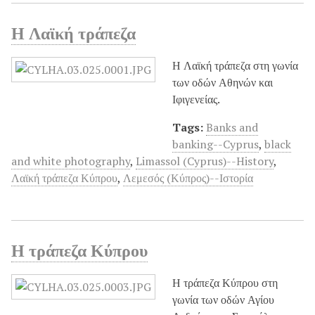
Η Λαϊκή τράπεζα
Η Λαϊκή τράπεζα στη γωνία
των οδών Αθηνών και
Ιφιγενείας.
Tags:
Banks and
banking--Cyprus
,
black
and white photography
,
Limassol (Cyprus)--History
,
Λαϊκή τράπεζα Κύπρου
,
Λεμεσός (Κύπρος)--Ιστορία
Η τράπεζα Κύπρου
Η τράπεζα Κύπρου στη
γωνία των οδών Αγίου