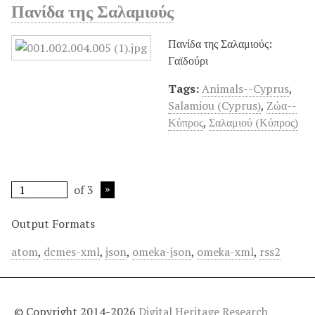
Πανίδα της Σαλαμιούς
Πανίδα της Σαλαμιούς:
Γαϊδούρι
Tags:
Animals--Cyprus
,
Salamiou (Cyprus)
,
Ζώα--
Κύπρος
,
Σαλαμιού (Κύπρος)
of 3
Output Formats
atom
,
dcmes-xml
,
json
,
omeka-json
,
omeka-xml
,
rss2
© Copyright 2014-2026
Digital Heritage Research