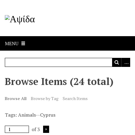
MENU
Browse Items (24 total)
Browse All
Browse by Tag
Search Items
Tags: Animals--Cyprus
of 3