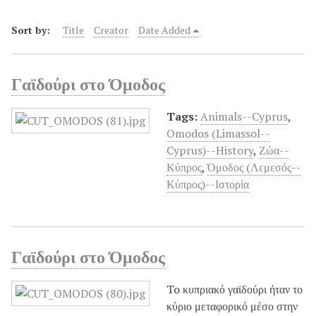
Sort by:
Title
Creator
Date Added
Γαϊδούρι στο Όμοδος
Tags:
Animals--Cyprus
,
Omodos (Limassol--
Cyprus)--History
,
Ζώα--
Κύπρος
,
Όμοδος (Λεμεσός--
Κύπρος)--Ιστορία
Γαϊδούρι στο Όμοδος
To κυπριακό γαϊδούρι ήταν το
κύριο μεταφορικό μέσο στην