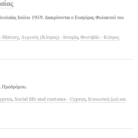
αίας
εολαίας Ιούλιο 1959. Διακρίνονται ο Ευαγόρας Φυλακτού του
--History
,
Λεμεσός (Κύπρος)--Ιστορία
,
Φεστιβάλ--Κύπρος
άλ Προδρόμου.
Cyprus
,
Social life and customs--Cyprus
,
Κοινωνική ζωή και