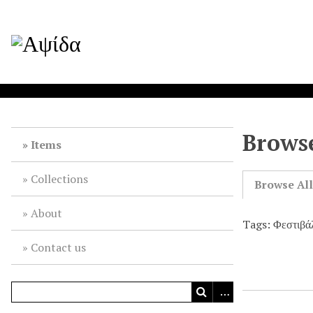
Browse
Items
Collections
Browse Al
About
Tags: Φεστιβά
Contact us