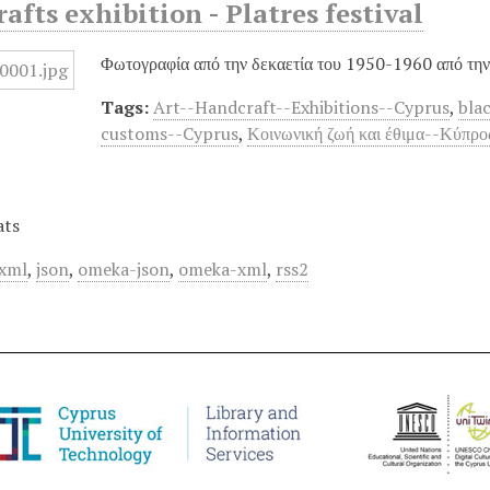
rafts exhibition - Platres festival
Φωτογραφία από την δεκαετία του 1950-1960 από την έ
Tags:
Art--Handcraft--Exhibitions--Cyprus
,
bla
customs--Cyprus
,
Κοινωνική ζωή και έθιμα--Κύπρο
ats
xml
,
json
,
omeka-json
,
omeka-xml
,
rss2