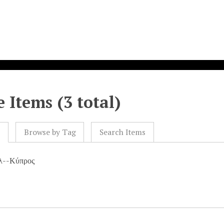
 Items (3 total)
l
Browse by Tag
Search Items
λ--Κύπρος