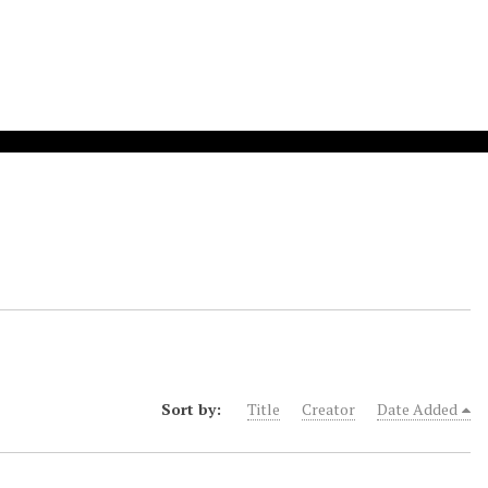
Sort by:
Title
Creator
Date Added