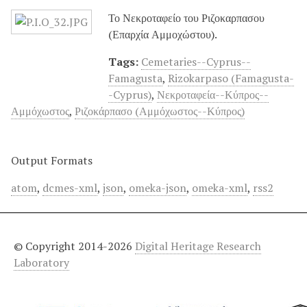
Το Νεκροταφείο του Ριζοκαρπασου
(Επαρχία Αμμοχώστου).
Tags:
Cemetaries--Cyprus--
Famagusta
,
Rizokarpaso (Famagusta-
-Cyprus)
,
Νεκροταφεία--Κύπρος--
Αμμόχωστος
,
Ριζοκάρπασο (Αμμόχωστος--Κύπρος)
Output Formats
atom
,
dcmes-xml
,
json
,
omeka-json
,
omeka-xml
,
rss2
© Copyright 2014-2026
Digital Heritage Research
Laboratory