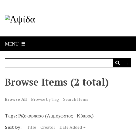
MENU
Browse Items (2 total)
Browse All
Browse by Tag
Search Items
Tags: Ριζοκάρπασο (Αμμόχωστος--Κύπρος)
Sort by:
Title
Creator
Date Added