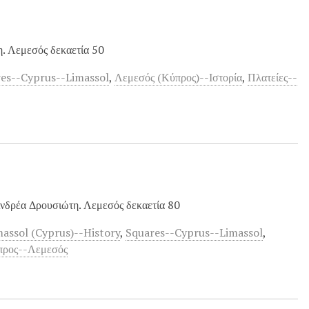
. Λεμεσός δεκαετία 50
es--Cyprus--Limassol
,
Λεμεσός (Κύπρος)--Ιστορία
,
Πλατείες--
νδρέα Δρουσιώτη. Λεμεσός δεκαετία 80
massol (Cyprus)--History
,
Squares--Cyprus--Limassol
,
προς--Λεμεσός