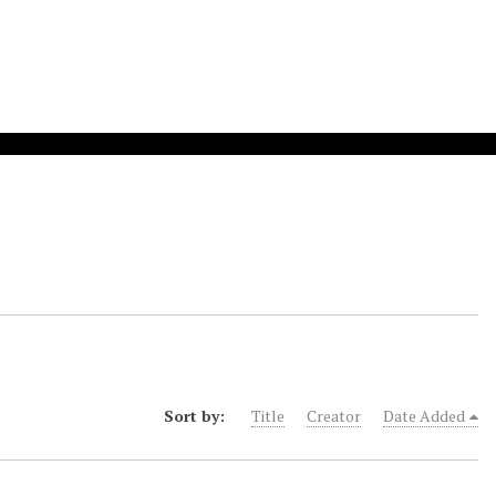
Sort by:
Title
Creator
Date Added