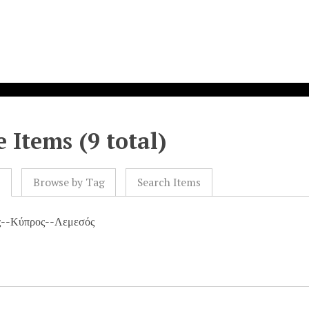
 Items (9 total)
l
Browse by Tag
Search Items
ς--Κύπρος--Λεμεσός