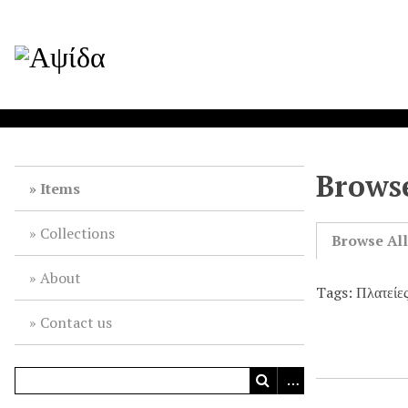
Browse
Items
Collections
Browse Al
About
Tags: Πλατείε
Contact us