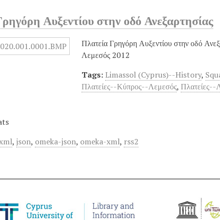
Γρηγόρη Αυξεντίου στην οδό Ανεξαρτησίας
Πλατεία Γρηγόρη Αυξεντίου στην οδό Ανεξα
Λεμεσός 2012
Tags:
Limassol (Cyprus)--History
,
Squ
Πλατείες--Κύπρος--Λεμεσός
,
Πλατείες--
ats
xml
,
json
,
omeka-json
,
omeka-xml
,
rss2