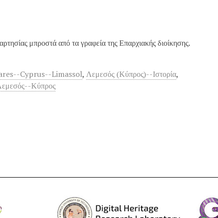
ρτησίας μπροστά από τα γραφεία της Επαρχιακής διοίκησης.
ares--Cyprus--Limassol
,
Λεμεσός (Κύπρος)--Ιστορία
,
Λεμεσός--Κύπρος