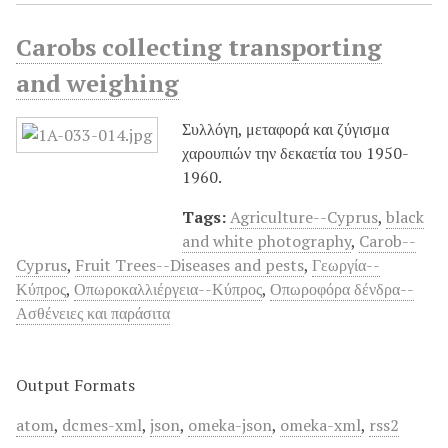
Carobs collecting transporting
and weighing
Συλλόγη, μεταφορά και ζύγισμα
χαρουπιών την δεκαετία του 1950-
1960.
Tags:
Agriculture--Cyprus
,
black
and white photography
,
Carob--
Cyprus
,
Fruit Trees--Diseases and pests
,
Γεωργία--
Κύπρος
,
Οπωροκαλλιέργεια--Κύπρος
,
Οπωροφόρα δένδρα--
Ασθένειες και παράσιτα
Output Formats
atom
,
dcmes-xml
,
json
,
omeka-json
,
omeka-xml
,
rss2