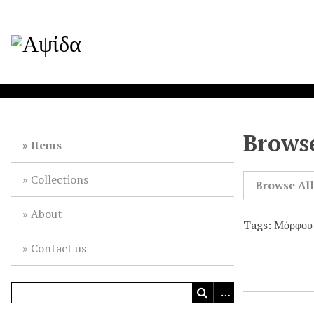
Browse
Items
Collections
Browse Al
About
Tags: Μόρφου
Contact us