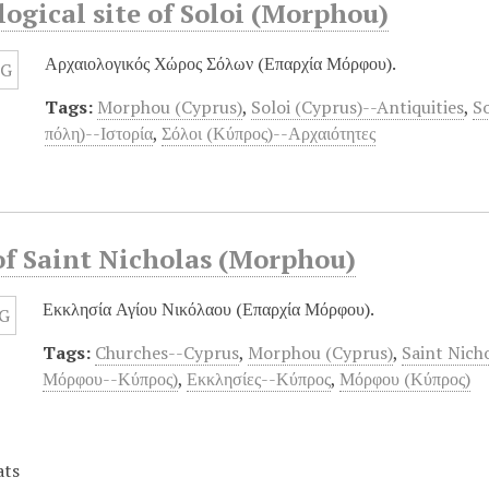
ogical site of Soloi (Morphou)
Αρχαιολογικός Χώρος Σόλων (Επαρχία Μόρφου).
Tags:
Morphou (Cyprus)
,
Soloi (Cyprus)--Antiquities
,
So
πόλη)--Ιστορία
,
Σόλοι (Κύπρος)--Αρχαιότητες
f Saint Nicholas (Morphou)
Εκκλησία Αγίου Νικόλαου (Επαρχία Μόρφου).
Tags:
Churches--Cyprus
,
Morphou (Cyprus)
,
Saint Nich
Μόρφου--Κύπρος)
,
Εκκλησίες--Κύπρος
,
Μόρφου (Κύπρος)
ats