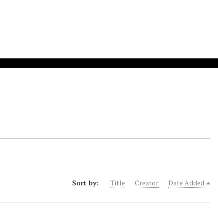
Sort by:
Title
Creator
Date Added