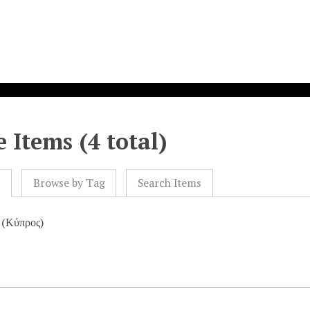
 Items (4 total)
l
Browse by Tag
Search Items
 (Κύπρος)