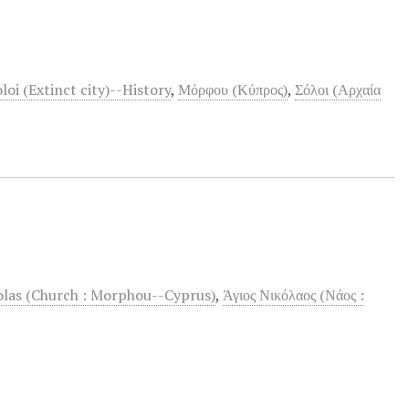
loi (Extinct city)--History
,
Μόρφου (Κύπρος)
,
Σόλοι (Αρχαία
olas (Church : Morphou--Cyprus)
,
Άγιος Νικόλαος (Νάος :