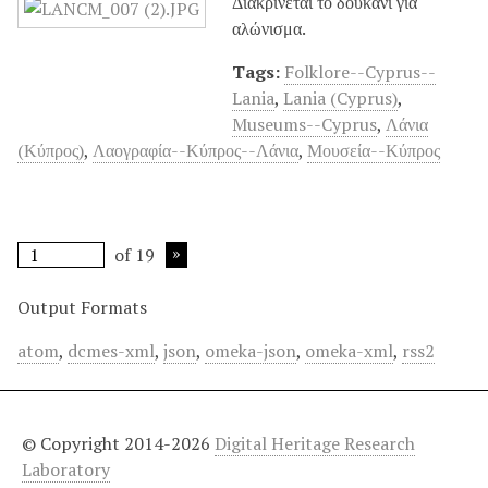
Διακρίνεται το δουκάνι για
αλώνισμα.
Tags:
Folklore--Cyprus--
Lania
,
Lania (Cyprus)
,
Museums--Cyprus
,
Λάνια
(Κύπρος)
,
Λαογραφία--Κύπρος--Λάνια
,
Μουσεία--Κύπρος
of 19
Output Formats
atom
,
dcmes-xml
,
json
,
omeka-json
,
omeka-xml
,
rss2
© Copyright 2014-2026
Digital Heritage Research
Laboratory