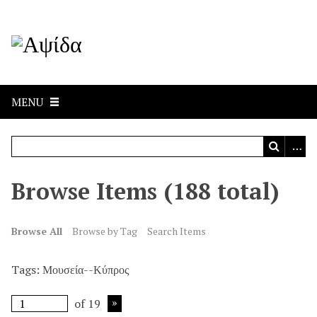
MENU
Browse Items (188 total)
Browse All
Browse by Tag
Search Items
Tags: Μουσεία--Κύπρος
of 19