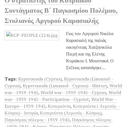
Συντάγματος Β΄ Παγκοσμίου Πολέμου,
Στυλιανός Αργυρού Καρασιαλής
Γιος του Αργυρού Νικόλα
Καρασιαλή της παλιάς
οικογένειας Χατζηνικόλα
Πιερή και της Ελένης
Κυριάκου Ι. Μουστακά. Ο
Στέλιος κατατάγηκε…
Tags:
Kyperounda (Cyprus)
,
Kyperounda (Limassol--
Cyprus)
,
Kyperounda (Limassol--Cyprus)--History
,
World
war--1939-1945
,
World war--1939-1945--Cyprus
,
World
war--1939-1945--Participation--Cypriot
,
World War--
Europe--1939-1945
,
Κυπερούντα
,
Κυπερούντα ( Λεμεσός--
Κύπρος)--Ιστορία
,
Κυπερούντα (Λεμεσός--Κύπρος)
,
Παγκόσμιος πόλεμος--1939-1945
,
Παγκόσμιος πόλεμος-
-1939-1945--Κύπρος
,
Παγκόσμιος Πόλεμος--Ευρώπη-