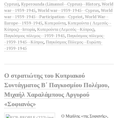
Cyprus)
,
Kyperounda (Limassol--Cyprus)--History
,
World
war--1939-1945
,
World war--1939-1945--Cyprus
,
World
war--1939-1945--Participation--Cypriot
,
World War--
Europe--1939-1945
,
Κυπερούντα
,
Κυπερούντα ( Λεμεσός--
Κύπρος)--Ιστορία
,
Κυπερούντα (Λεμεσός--Κύπρος)
,
Παγκόσμιος πόλεμος--1939-1945
,
Παγκόσμιος πόλεμος-
-1939-1945--Κύπρος
,
Παγκόσμιος Πόλεμος--Ευρώπη-
-1939-1945
Ο στρατιώτης του Κυπριακού
Συντάγματος Β΄ Παγκοσμίου Πολέμου,
Μιχαήλ Χαραλάμπους Αργυρού
«Σοφιανός»
Ο Μιχάλης «της Σοφιανής»,