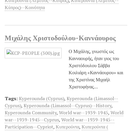
Κυπερούντα (Λεμεσός--Κύπρος)
,
Κυπερούντα (Λεμεσός--
Κύπρος)--Κοινότητα
Μιχάλης Χριστοδούλου-Καννάουρος
Ο Μιχάλης, γνωστός ως
Κανναουρής, ήταν γιος του
Χριστόδουλου Σάββα
Κοιλιάρη «Καννάουρου» και
της Χριστίνας Μιχαήλ
Χριστοφήνας…
Tags:
Kyperounda (Cyprus)
,
Kyperounda (Limassol--
Cyprus)
,
Kyperounda (Limassol--Cyprus)--History
,
Kyperounda Community
,
World war--1939-1945
,
World
war--1939-1945--Cyprus
,
World war--1939-1945--
Participation--Cypriot
,
Κυπερούντα
,
Κυπερούντα (