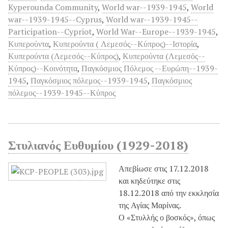
Kyperounda Community
,
World war--1939-1945
,
World
war--1939-1945--Cyprus
,
World war--1939-1945--
Participation--Cypriot
,
World War--Europe--1939-1945
,
Κυπερούντα
,
Κυπερούντα ( Λεμεσός--Κύπρος)--Ιστορία
,
Κυπερούντα (Λεμεσός--Κύπρος)
,
Κυπερούντα (Λεμεσός--
Κύπρος)--Κοινότητα
,
Παγκόσμιος Πόλεμος --Ευρώπη--1939-
1945
,
Παγκόσμιος πόλεμος--1939-1945
,
Παγκόσμιος
πόλεμος--1939-1945--Κύπρος
Στυλιανός Ευθυμίου (1929-2018)
Απεβίωσε στις 17.12.2018
και κηδεύτηκε στις
18.12.2018 από την εκκλησία
της Αγίας Μαρίνας.
Ο «Στυλλής ο βοσκός», όπως