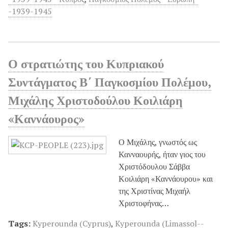
-1939-1945
Ο στρατιώτης του Κυπριακού
Συντάγματος Β΄ Παγκοσμίου Πολέμου,
Μιχάλης Χριστοδούλου Κοιλιάρη
«Καννάουρος»
Ο Μιχάλης, γνωστός ως
Κανναουρής, ήταν γιος του
Χριστόδουλου Σάββα
Κοιλιάρη «Καννάουρου» και
της Χριστίνας Μιχαήλ
Χριστοφήνας…
Tags:
Kyperounda (Cyprus)
,
Kyperounda (Limassol--