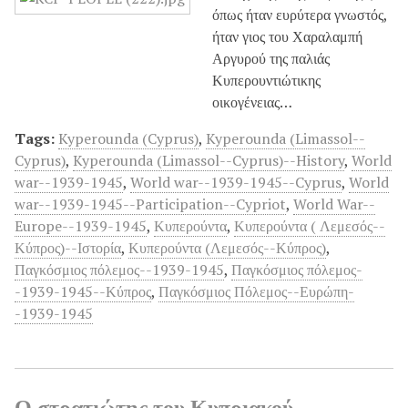
όπως ήταν ευρύτερα γνωστός,
ήταν γιος του Χαραλαμπή
Αργυρού της παλιάς
Κυπερουντιώτικης
οικογένειας…
Tags:
Kyperounda (Cyprus)
,
Kyperounda (Limassol--
Cyprus)
,
Kyperounda (Limassol--Cyprus)--History
,
World
war--1939-1945
,
World war--1939-1945--Cyprus
,
World
war--1939-1945--Participation--Cypriot
,
World War--
Europe--1939-1945
,
Κυπερούντα
,
Κυπερούντα ( Λεμεσός--
Κύπρος)--Ιστορία
,
Κυπερούντα (Λεμεσός--Κύπρος)
,
Παγκόσμιος πόλεμος--1939-1945
,
Παγκόσμιος πόλεμος-
-1939-1945--Κύπρος
,
Παγκόσμιος Πόλεμος--Ευρώπη-
-1939-1945
Ο στρατιώτης του Κυπριακού