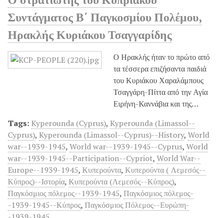
Συντάγματος Β΄ Παγκοσμίου Πολέμου,
Ηρακλής Κυριάκου Τσαγγαρίδης
Ο Ηρακλής ήταν το πρώτο από
τα τέσσερα επιζήσαντα παιδιά
του Κυριάκου Χαραλάμπους
Τσαγγάρη-Πίττα από την Αγία
Ειρήνη-Καννάβια και της…
Tags:
Kyperounda (Cyprus)
,
Kyperounda (Limassol--
Cyprus)
,
Kyperounda (Limassol--Cyprus)--History
,
World
war--1939-1945
,
World war--1939-1945--Cyprus
,
World
war--1939-1945--Participation--Cypriot
,
World War--
Europe--1939-1945
,
Κυπερούντα
,
Κυπερούντα ( Λεμεσός--
Κύπρος)--Ιστορία
,
Κυπερούντα (Λεμεσός--Κύπρος)
,
Παγκόσμιος πόλεμος--1939-1945
,
Παγκόσμιος πόλεμος-
-1939-1945--Κύπρος
,
Παγκόσμιος Πόλεμος--Ευρώπη-
-1939-1945