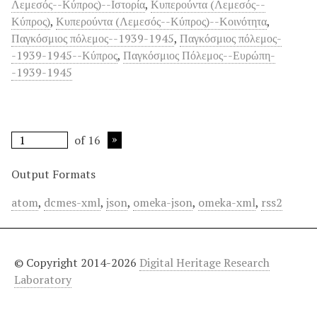
Λεμεσός--Κύπρος)--Ιστορία
,
Κυπερούντα (Λεμεσός--
Κύπρος)
,
Κυπερούντα (Λεμεσός--Κύπρος)--Κοινότητα
,
Παγκόσμιος πόλεμος--1939-1945
,
Παγκόσμιος πόλεμος-
-1939-1945--Κύπρος
,
Παγκόσμιος Πόλεμος--Ευρώπη-
-1939-1945
of 16
Output Formats
atom
,
dcmes-xml
,
json
,
omeka-json
,
omeka-xml
,
rss2
© Copyright 2014-2026
Digital Heritage Research
Laboratory