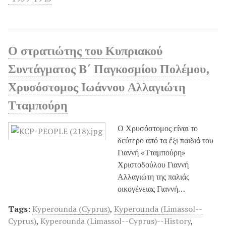
Ο στρατιώτης του Κυπριακού
Συντάγματος Β΄ Παγκοσμίου Πολέμου,
Χρυσόστομος Ιωάννου Αλλαγιώτη
Τταμπούρη
O Χρυσόστομος είναι το
δεύτερο από τα έξι παιδιά του
Γιαννή «Τταμπούρη»
Χριστοδούλου Γιαννή
Αλλαγιώτη της παλιάς
οικογένειας Γιαννή…
Tags:
Kyperounda (Cyprus)
,
Kyperounda (Limassol--
Cyprus)
,
Kyperounda (Limassol--Cyprus)--History
,