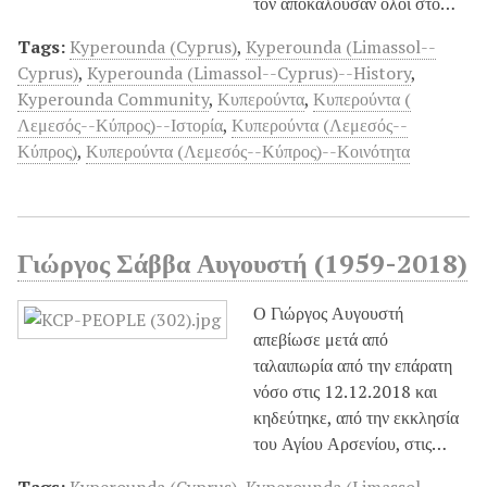
τον αποκαλούσαν όλοι στο…
Tags:
Kyperounda (Cyprus)
,
Kyperounda (Limassol--
Cyprus)
,
Kyperounda (Limassol--Cyprus)--History
,
Kyperounda Community
,
Κυπερούντα
,
Κυπερούντα (
Λεμεσός--Κύπρος)--Ιστορία
,
Κυπερούντα (Λεμεσός--
Κύπρος)
,
Κυπερούντα (Λεμεσός--Κύπρος)--Κοινότητα
Γιώργος Σάββα Αυγουστή (1959-2018)
Ο Γιώργος Αυγουστή
απεβίωσε μετά από
ταλαιπωρία από την επάρατη
νόσο στις 12.12.2018 και
κηδεύτηκε, από την εκκλησία
του Αγίου Αρσενίου, στις…
Tags:
Kyperounda (Cyprus)
,
Kyperounda (Limassol--