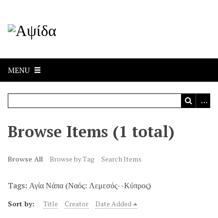
MENU
Browse Items (1 total)
Browse All
Browse by Tag
Search Items
Tags: Αγία Νάπα (Ναός: Λεμεσός--Κύπρος)
Sort by:
Title
Creator
Date Added