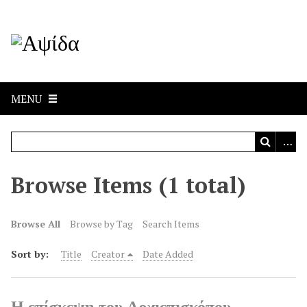
MENU
Browse Items (1 total)
Browse All
Browse by Tag
Search Items
Sort by:
Title
Creator
Date Added
Η επίσκεψη του Αρχιεπισκόπου