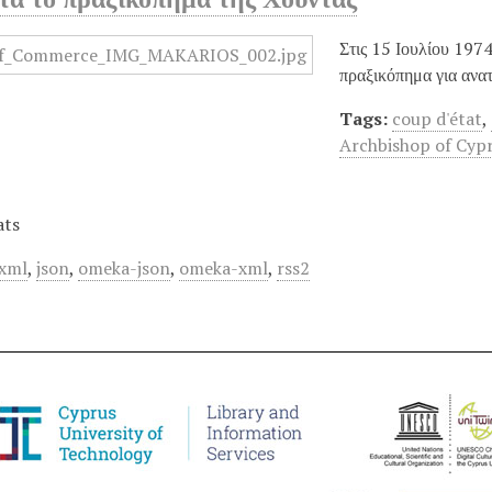
Στις 15 Ιουλίου 19
πραξικόπημα για ανα
Tags:
coup d'état
,
Archbishop of Cyp
ats
xml
,
json
,
omeka-json
,
omeka-xml
,
rss2