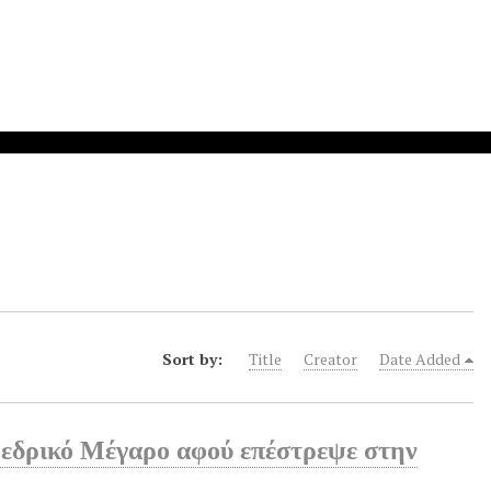
Sort by:
Title
Creator
Date Added
οεδρικό Μέγαρο αφού επέστρεψε στην