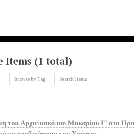
 Items (1 total)
l
Browse by Tag
Search Items
ψη του Αρχιεπισκόπου Μακαρίου Γ' στο Πρ
τά το πραξικόπημα της Χούντας