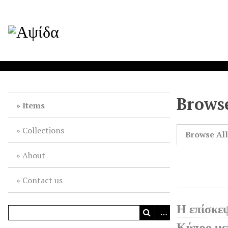
Browse
Items
Collections
Browse Al
About
Contact us
Η επίσκε
Κύπρο με