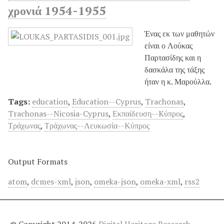
χρονιά 1954-1955
Ένας εκ των μαθητών
είναι ο Λούκας
Παρτασίδης και η
δασκάλα της τάξης
ήταν η κ. Μαρούλλα.
Tags:
education
,
Education--Cyprus
,
Trachonas
,
Trachonas--Nicosia-Cyprus
,
Εκπαίδευση--Kύπρος
,
Τράχωνας
,
Τράχωνας--Λευκωσία--Κύπρος
Output Formats
atom
,
dcmes-xml
,
json
,
omeka-json
,
omeka-xml
,
rss2
© Copyright 2014-2026
Digital Heritage Research