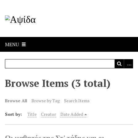
MENU
Browse Items (3 total)
Browse All
Browse by Tag
Search Items
Sort by:
Title
Creator
Date Added
Οι μαθητές της Στ' τάξης και οι