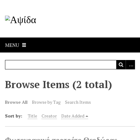
MENU
Browse Items (2 total)
Browse All
Browse by Tag
Search Items
Sort by:
Title
Creator
Date Added
Φωτογραφικό πορτρέτο Θεοδώρας