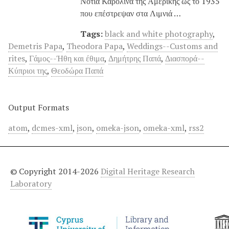
Νότια Καρολίνα της Αμερικής ως το 1935
που επέστρεψαν στα Λιμνιά …
Tags:
black and white photography
,
Demetris Papa
,
Theodora Papa
,
Weddings--Customs and
rites
,
Γάμος--Ήθη και έθιμα
,
Δημήτρης Παπά
,
Διασπορά--
Κύπριοι της
,
Θεοδώρα Παπά
Output Formats
atom
,
dcmes-xml
,
json
,
omeka-json
,
omeka-xml
,
rss2
© Copyright 2014-2026
Digital Heritage Research
Laboratory