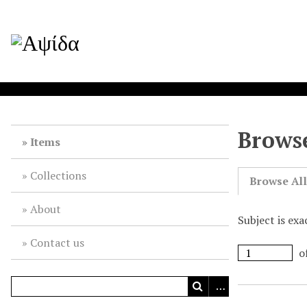
Browse
Items
Collections
Browse Al
About
Subject is exa
Contact us
o