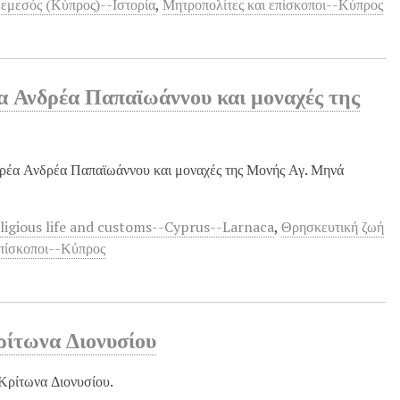
εμεσός (Κύπρος)--Ιστορία
,
Μητροπολίτες και επίσκοποι--Κύπρος
α Ανδρέα Παπαϊωάννου και μοναχές της
ερέα Ανδρέα Παπαϊωάννου και μοναχές της Μονής Αγ. Μηνά
ligious life and customs--Cyprus--Larnaca
,
Θρησκευτική ζωή
επίσκοποι--Κύπρος
ρίτωνα Διονυσίου
Κρίτωνα Διονυσίου.