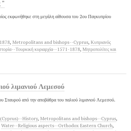
 "
οποίος εκφωνήθηκε στη μεγάλη αίθουσα του 2ου Παγκυπρίου
-1878
,
Metropolitans and bishops--Cyprus
,
Κυπριανός
στορία--Τουρκική κυριαρχία--1571-1878
,
Μητροπολίτες και
ιού λιμανιού Λεμεσού
ίου Σταυρού από την αποβάθρα του παλιού λιμανιού Λεμεσού.
 (Cyprus)--History
,
Metropolitans and bishops--Cyprus
,
,
Water--Religious aspects--Orthodox Eastern Church
,