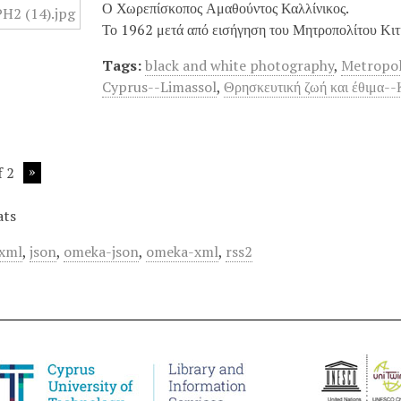
Ο Χωρεπίσκοπος Αμαθούντος Καλλίνικος.
Το 1962 μετά από εισήγηση του Μητροπολίτου Κι
Tags:
black and white photography
,
Metropol
Cyprus--Limassol
,
Θρησκευτική ζωή και έθιμα-
f 2
ats
xml
,
json
,
omeka-json
,
omeka-xml
,
rss2