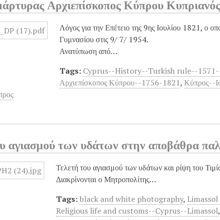
μάρτυρας Αρχιεπίσκοπος Κύπρου Κυπριανός
Λόγος για την Επέτειο της 9ης Ιουλίου 1821, ο 
Γυμνασίου στις 9/ 7/ 1954.
Ανατύπωση από…
Tags:
Cyprus--History--Turkish rule--1571
Αρχιεπίσκοπος Κύπρου--1756-1821
,
Κύπρος--Ι
προς
ου αγιασμού των υδάτων στην αποβάθρα παλ
Τελετή του αγιασμού των υδάτων και ρίψη του Τιμ
Διακρίνονται ο Μητροπολίτης…
Tags:
black and white photography
,
Limassol
Religious life and customs--Cyprus--Limassol