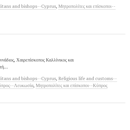
itans and bishops--Cyprus
,
Μητροπολίτες και επίσκοποι--
νάδιος, Χαιρεπίσκοπος Καλλίνικος και
ετή…
itans and bishops--Cyprus
,
Religious life and customs--
Κύπρος--Λευκωσία
,
Μητροπολίτες και επίσκοποι--Κύπρος