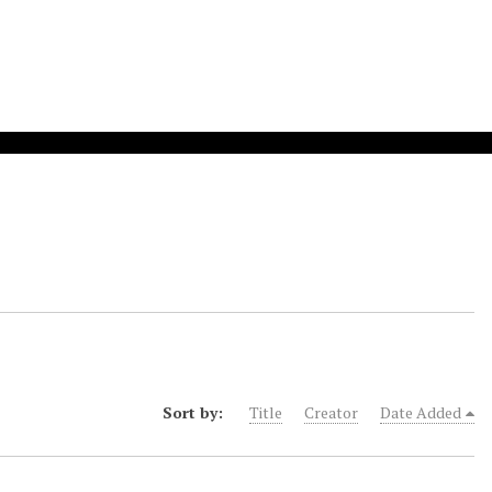
Sort by:
Title
Creator
Date Added