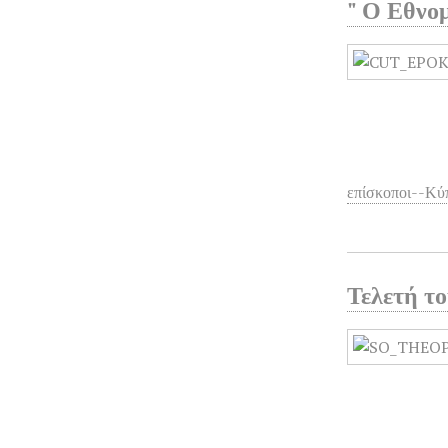
" Ο Εθνο
επίσκοποι--Κύ
Τελετή τ