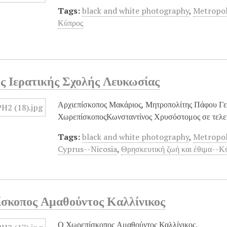
Tags:
black and white photography
,
Metropol
Κύπρος
ης Ιερατικής Σχολής Λευκωσίας
Αρχιεπίσκοπος Μακάριος, Μητροπολίτης Πάφου Γεν
ΧωρεπίσκοποςΚωνσταντίνος Χρυσόστομος σε τελ
Tags:
black and white photography
,
Metropol
Cyprus--Nicosia
,
Θρησκευτική ζωή και έθιμα--
σκοπος Αμαθούντος Καλλίνικος
Ο Χωρεπίσκοπος Αμαθούντος Καλλίνικος.