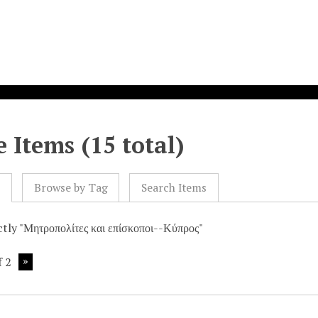
 Items (15 total)
l
Browse by Tag
Search Items
ctly "Μητροπολίτες και επίσκοποι--Κύπρος"
f 2