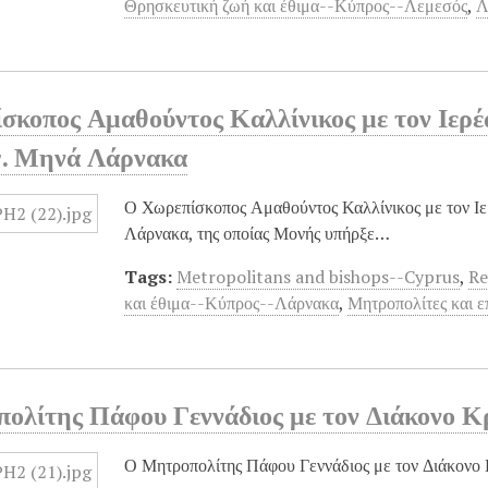
Θρησκευτική ζωή και έθιμα--Κύπρος--Λεμεσός
,
Λ
σκοπος Αμαθούντος Καλλίνικος με τον Ιερέ
. Μηνά Λάρνακα
Ο Χωρεπίσκοπος Αμαθούντος Καλλίνικος με τον Ι
Λάρνακα, της οποίας Μονής υπήρξε…
Tags:
Metropolitans and bishops--Cyprus
,
Re
και έθιμα--Κύπρος--Λάρνακα
,
Μητροπολίτες και 
ολίτης Πάφου Γεννάδιος με τον Διάκονο Κ
Ο Μητροπολίτης Πάφου Γεννάδιος με τον Διάκονο 