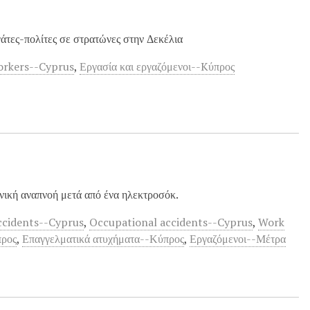
άτες-πολίτες σε στρατώνες στην Δεκέλια
orkers--Cyprus
,
Εργασία και εργαζόμενοι--Kύπρος
νική αναπνοή μετά από ένα ηλεκτροσόκ.
accidents--Cyprus
,
Occupational accidents--Cyprus
,
Work
προς
,
Επαγγελματικά ατυχήματα--Κύπρος
,
Εργαζόμενοι--Μέτρα