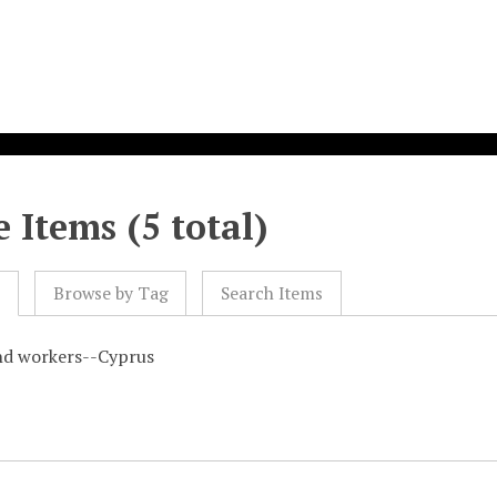
 Items (5 total)
l
Browse by Tag
Search Items
nd workers--Cyprus