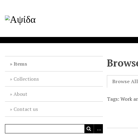
Browse
Items
Collections
Browse Al
About
Tags: Work a
Contact us