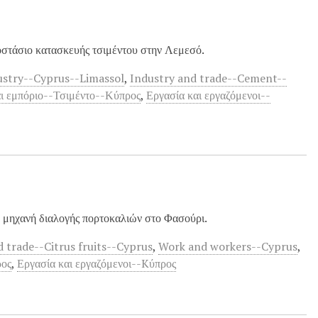
στάσιο κατασκευής τσιμέντου στην Λεμεσό.
stry--Cyprus--Limassol
,
Industry and trade--Cement--
αι εμπόριο--Τσιμέντο--Κύπρος
,
Εργασία και εργαζόμενοι--
 μηχανή διαλογής πορτοκαλιών στο Φασούρι.
d trade--Citrus fruits--Cyprus
,
Work and workers--Cyprus
,
ρος
,
Εργασία και εργαζόμενοι--Kύπρος