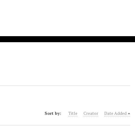
Sort by:
Title
Creator
Date Added