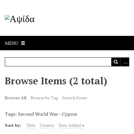
MENU
Browse Items (2 total)
Browse All
Browse by Tag
Search Items
Tags: Second World War--Cyprus
Sort by:
Title
Creator
Date Added