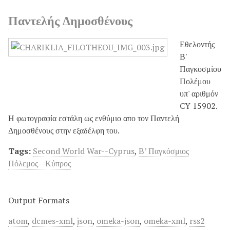
Παντελής Δημοσθένους
Εθελοντής
Β'
Παγκοσμίου
Πολέμου
υπ' αριθμόν
CY 15902.
Η φωτογραφία εστάλη ως ενθύμιο απο τον Παντελή
Δημοσθένους στην εξαδέλφη του.
Tags:
Second World War--Cyprus
,
Β’ Παγκόσμιος
Πόλεμος--Κύπρος
Output Formats
atom
,
dcmes-xml
,
json
,
omeka-json
,
omeka-xml
,
rss2