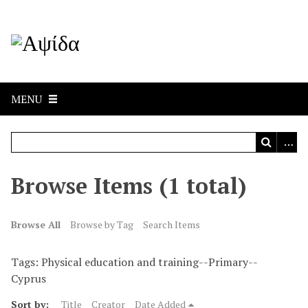
MENU
Browse Items (1 total)
Browse All
Browse by Tag
Search Items
Tags: Physical education and training--Primary--
Cyprus
Sort by:
Title
Creator
Date Added