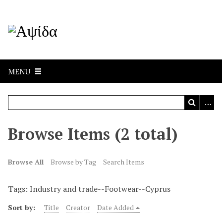
MENU
Browse Items (2 total)
Browse All
Browse by Tag
Search Items
Tags: Industry and trade--Footwear--Cyprus
Sort by:
Title
Creator
Date Added