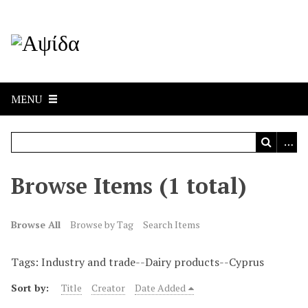
MENU
Browse Items (1 total)
Browse All
Browse by Tag
Search Items
Tags: Industry and trade--Dairy products--Cyprus
Sort by:
Title
Creator
Date Added