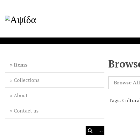
Browse
Items
Collections
Browse Al
About
Tags: Cultura
Contact us