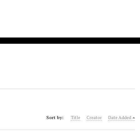
Sort by:
Title
Creator
Date Added