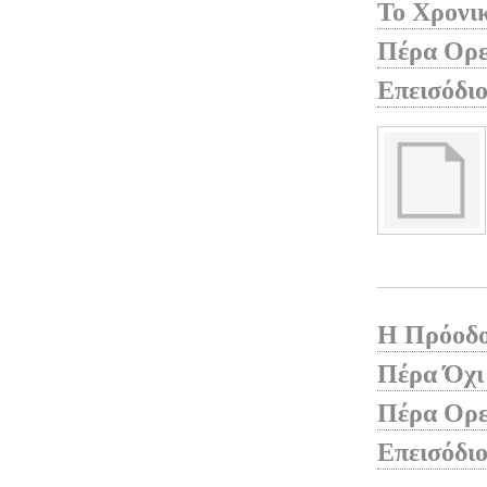
Το Χρονι
Πέρα Ορει
Επεισόδιο
Η Πρόοδο
Πέρα Όχι
Πέρα Ορει
Επεισόδιο