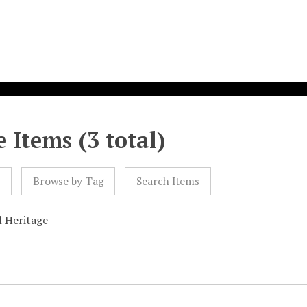
 Items (3 total)
l
Browse by Tag
Search Items
l Heritage