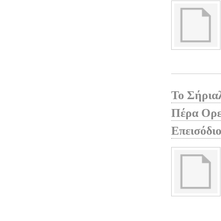
Το Σήρια
Πέρα Ορε
Επεισόδιο