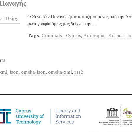
 Παναγής
Ο Ξενοφών Παναγής ήταν καταζητούμενος από την Αστ
φωτογραφία όμως μας δείχνει την…
Tags:
Criminals--Cyprus
,
Αστυνομία--Κύπρος--Ισ
ats
xml
,
json
,
omeka-json
,
omeka-xml
,
rss2