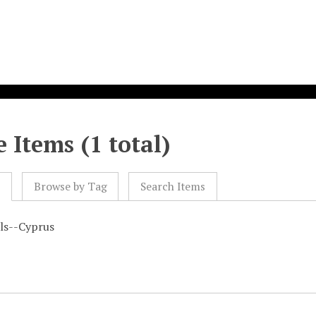
 Items (1 total)
l
Browse by Tag
Search Items
als--Cyprus