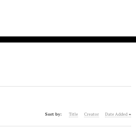
Sort by:
Title
Creator
Date Added