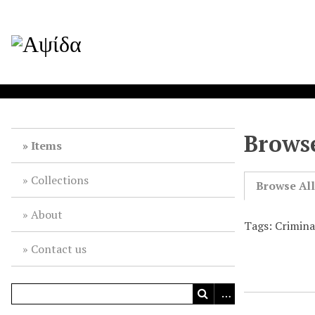
Browse
Items
Collections
Browse Al
About
Tags: Crimin
Contact us