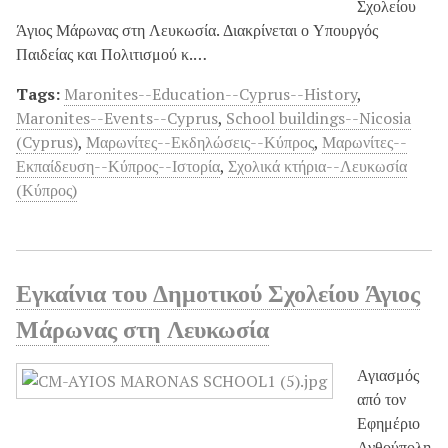
Σχολείου
Άγιος Μάρωνας στη Λευκωσία. Διακρίνεται ο Υπουργός
Παιδείας και Πολιτισμού κ.…
Tags:
Maronites--Education--Cyprus--History
,
Maronites--Events--Cyprus
,
School buildings--Nicosia
(Cyprus)
,
Μαρωνίτες--Εκδηλώσεις--Κύπρος
,
Μαρωνίτες--
Εκπαίδευση--Κύπρος--Ιστορία
,
Σχολικά κτήρια--Λευκωσία
(Κύπρος)
Εγκαίνια του Δημοτικού Σχολείου Άγιος
Μάρωνας στη Λευκωσία
Αγιασμός
από τον
Εφημέριο
Ανθούπολη