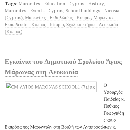
Tags:
Maronites--Education--Cyprus--History
,
Maronites--Events--Cyprus
,
School buildings--Nicosia
(Cyprus)
,
Μαρωνίτες--Εκδηλώσεις--Κύπρος
,
Μαρωνίτες--
Εκπαίδευση--Κύπρος--Ιστορία
,
Σχολικά κτήρια--Λευκωσία
(Κύπρος)
Εγκαίνια του Δημοτικού Σχολείου Άγιος
Μάρωνας στη Λευκωσία
Ο
Υπουργός
Παιδείας κ.
Πεύκιος
Γεωργιάδη
ς και ο
Εκπρόσωπος Μαρωνιτών στη Βουλή των Αντιπροσώπων κ.