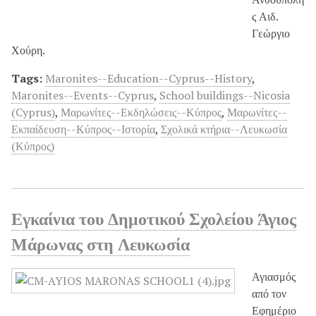
ς Αιδ.
Γεώργιο
Χούρη.
Tags:
Maronites--Education--Cyprus--History
,
Maronites--Events--Cyprus
,
School buildings--Nicosia
(Cyprus)
,
Μαρωνίτες--Εκδηλώσεις--Κύπρος
,
Μαρωνίτες--
Εκπαίδευση--Κύπρος--Ιστορία
,
Σχολικά κτήρια--Λευκωσία
(Κύπρος)
Εγκαίνια του Δημοτικού Σχολείου Άγιος
Μάρωνας στη Λευκωσία
Αγιασμός
από τον
Εφημέριο