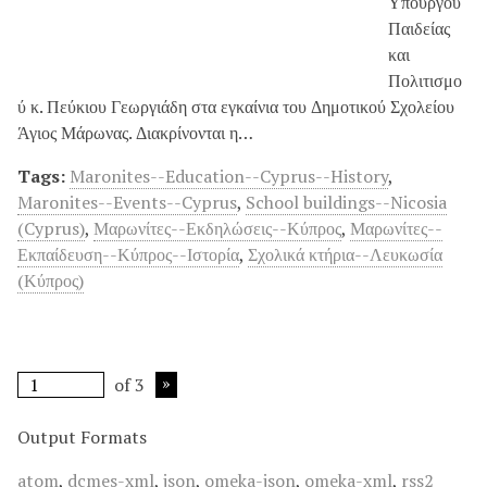
Υπουργού
Παιδείας
και
Πολιτισμο
ύ κ. Πεύκιου Γεωργιάδη στα εγκαίνια του Δημοτικού Σχολείου
Άγιος Μάρωνας. Διακρίνονται η…
Tags:
Maronites--Education--Cyprus--History
,
Maronites--Events--Cyprus
,
School buildings--Nicosia
(Cyprus)
,
Μαρωνίτες--Εκδηλώσεις--Κύπρος
,
Μαρωνίτες--
Εκπαίδευση--Κύπρος--Ιστορία
,
Σχολικά κτήρια--Λευκωσία
(Κύπρος)
of 3
Output Formats
atom
,
dcmes-xml
,
json
,
omeka-json
,
omeka-xml
,
rss2