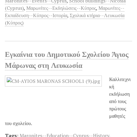
Maronites--Events--Cyprus
,
School buildings--Nicosia
(Cyprus)
,
Μαρωνίτες--Εκδηλώσεις--Κύπρος
,
Μαρωνίτες--
Εκπαίδευση--Κύπρος--Ιστορία
,
Σχολικά κτήρια--Λευκωσία
(Κύπρος)
Εγκαίνια του Δημοτικού Σχολείου Άγιος
Μάρωνας στη Λευκωσία
Καλλιτεχνι
κή
εκδήλωση
από τους
πρώτους
μαθητές
του σχολείου.
Tags:
Maronites--Education--Cyprus--History
,