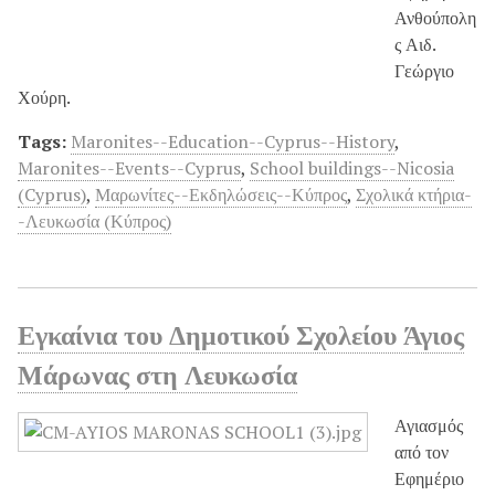
Ανθούπολη
ς Αιδ.
Γεώργιο
Χούρη.
Tags:
Maronites--Education--Cyprus--History
,
Maronites--Events--Cyprus
,
School buildings--Nicosia
(Cyprus)
,
Μαρωνίτες--Εκδηλώσεις--Κύπρος
,
Σχολικά κτήρια-
-Λευκωσία (Κύπρος)
Εγκαίνια του Δημοτικού Σχολείου Άγιος
Μάρωνας στη Λευκωσία
Αγιασμός
από τον
Εφημέριο