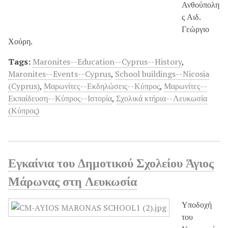
Ανθούπολη
ς Αιδ.
Γεώργιο
Χούρη.
Tags:
Maronites--Education--Cyprus--History
,
Maronites--Events--Cyprus
,
School buildings--Nicosia
(Cyprus)
,
Μαρωνίτες--Εκδηλώσεις--Κύπρος
,
Μαρωνίτες--
Εκπαίδευση--Κύπρος--Ιστορία
,
Σχολικά κτήρια--Λευκωσία
(Κύπρος)
Εγκαίνια του Δημοτικού Σχολείου Άγιος
Μάρωνας στη Λευκωσία
Υποδοχή
του