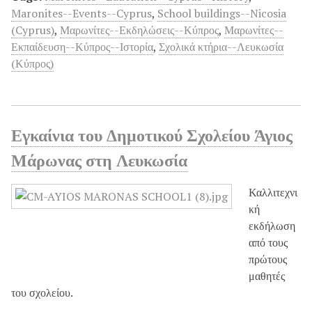
Maronites--Events--Cyprus
,
School buildings--Nicosia
(Cyprus)
,
Μαρωνίτες--Εκδηλώσεις--Κύπρος
,
Μαρωνίτες--
Εκπαίδευση--Κύπρος--Ιστορία
,
Σχολικά κτήρια--Λευκωσία
(Κύπρος)
Εγκαίνια του Δημοτικού Σχολείου Άγιος
Μάρωνας στη Λευκωσία
Καλλιτεχνι
κή
εκδήλωση
από τους
πρώτους
μαθητές
του σχολείου.