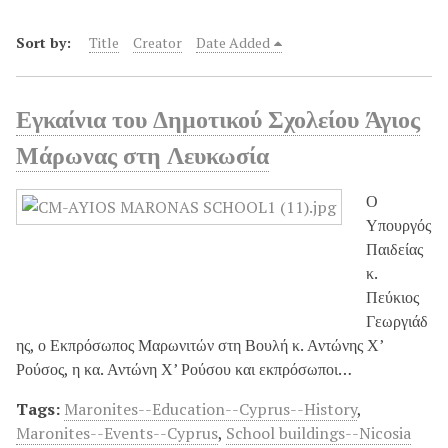
Sort by:
Title
Creator
Date Added
Εγκαίνια του Δημοτικού Σχολείου Άγιος
Μάρωνας στη Λευκωσία
Ο
Υπουργός
Παιδείας
κ.
Πεύκιος
Γεωργιάδ
ης, ο Εκπρόσωπος Μαρωνιτών στη Βουλή κ. Αντώνης Χ’
Ρούσος, η κα. Αντώνη Χ’ Ρούσου και εκπρόσωποι…
Tags:
Maronites--Education--Cyprus--History
,
Maronites--Events--Cyprus
,
School buildings--Nicosia