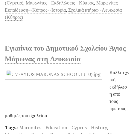
(Cyprus)
,
Μαρωνίτες--Εκδηλώσεις--Κύπρος
,
Μαρωνίτες--
Εκπαίδευση--Κύπρος--Ιστορία
,
Σχολικά κτήρια--Λευκωσία
(Κύπρος)
Εγκαίνια του Δημοτικού Σχολείου Άγιος
Μάρωνας στη Λευκωσία
Καλλιτεχν
ική
εκδήλωσ
η από
τους
πρώτους
μαθητές του σχολείου.
Tags:
Maronites--Education--Cyprus--History
,