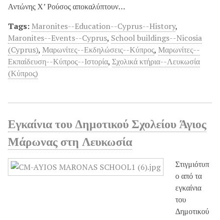
Αντώνης Χ’ Ρούσος αποκαλύπτουν…
Tags:
Maronites--Education--Cyprus--History
,
Maronites--Events--Cyprus
,
School buildings--Nicosia
(Cyprus)
,
Μαρωνίτες--Εκδηλώσεις--Κύπρος
,
Μαρωνίτες--
Εκπαίδευση--Κύπρος--Ιστορία
,
Σχολικά κτήρια--Λευκωσία
(Κύπρος)
Εγκαίνια του Δημοτικού Σχολείου Άγιος
Μάρωνας στη Λευκωσία
Στιγμιότυπ
ο από τα
εγκαίνια
του
Δημοτικού