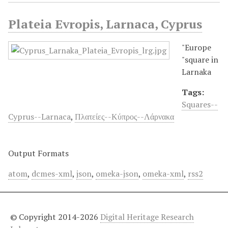
Plateia Evropis, Larnaca, Cyprus
"Europe
"square in
Larnaka
Tags:
Squares--
Cyprus--Larnaca
,
Πλατείες--Κύπρος--Λάρνακα
Output Formats
atom
,
dcmes-xml
,
json
,
omeka-json
,
omeka-xml
,
rss2
© Copyright 2014-2026
Digital Heritage Research