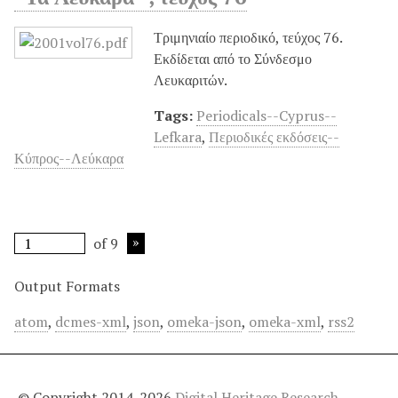
Τριμηνιαίο περιοδικό, τεύχος 76.
Εκδίδεται από το Σύνδεσμο
Λευκαριτών.
Tags:
Periodicals--Cyprus--
Lefkara
,
Περιοδικές εκδόσεις--
Κύπρος--Λεύκαρα
of 9
Output Formats
atom
,
dcmes-xml
,
json
,
omeka-json
,
omeka-xml
,
rss2
© Copyright 2014-2026
Digital Heritage Research