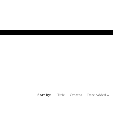
Sort by:
Title
Creator
Date Added