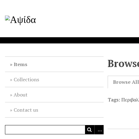
Browse
Items
Collections
Browse Al
About
Tags: Περιβαλ
Contact us