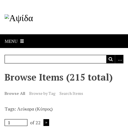
MENU
Browse Items (215 total)
Browse All
Browse by Tag
Search Items
Tags: Λεύκαρα (Κύπρος)
of 22