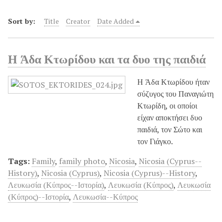
Sort by:
Title
Creator
Date Added
Η Άδα Κτωρίδου και τα δυο της παιδιά
Η Άδα Κτωρίδου ήταν
σύζυγος του Παναγιώτη
Κτωρίδη, οι οποίοι
είχαν αποκτήσει δυο
παιδιά, τον Σώτο και
τον Γιάγκο.
Tags:
Family
,
family photo
,
Nicosia
,
Nicosia (Cyprus--
History)
,
Nicosia (Cyprus)
,
Nicosia (Cyprus)--History
,
Λευκωσία (Κύπρος--Ιστορία)
,
Λευκωσία (Κύπρος)
,
Λευκωσία
(Κύπρος)--Ιστορία
,
Λευκωσία--Κύπρος