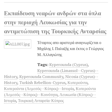
Εκπαίδευση νεαρών ανδρών στα όπλα
στην περιοχή Λευκωσίας για την
αντιμετώπιση της Τουρκικής Ανταρσίας
Τέταρτος απο αριστερά αναγνωρίζεται ο
Μιχάλης Ι. Παλαζής και έκτος ο Γεώργιος
Μ. Αλλαγιώτης
Tags:
Kyperounda (Cyprus)
,
Kyperounda (Limassol--Cyprus)--
History
,
Kyperounda Community
,
Nicosia (Cyprus)--
History
,
Turkish Rebellion-Cyprus
,
Κυπερούντα
,
Κυπερούντα (Λεμεσός--Κύπρος)--Ιστορία
,
Κυπερούντα
(Λεμεσός--Κύπρος)--Κοινότητα
,
Λευκωσία (Κύπρος)--
Ιστορία
,
Τουρκική Ανταρσία-Κύπρος