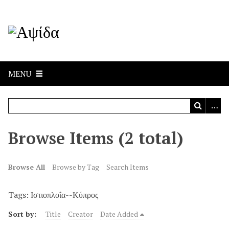
MENU
Browse Items (2 total)
Browse All
Browse by Tag
Search Items
Tags: Ιστιοπλοΐα--Κύπρος
Sort by:
Title
Creator
Date Added