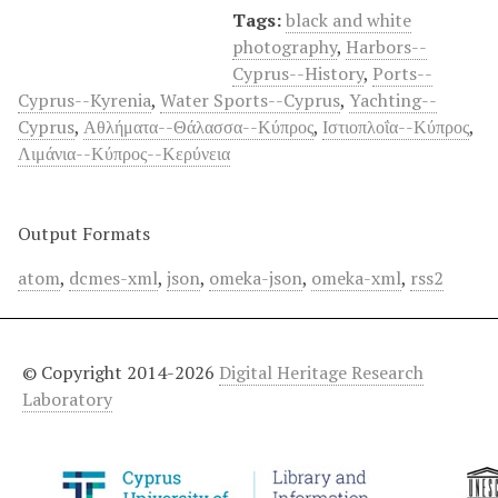
Tags:
black and white
photography
,
Harbors--
Cyprus--History
,
Ports--
Cyprus--Kyrenia
,
Water Sports--Cyprus
,
Yachting--
Cyprus
,
Αθλήματα--Θάλασσα--Κύπρος
,
Ιστιοπλοΐα--Κύπρος
,
Λιμάνια--Κύπρος--Κερύνεια
Output Formats
atom
,
dcmes-xml
,
json
,
omeka-json
,
omeka-xml
,
rss2
© Copyright 2014-2026
Digital Heritage Research
Laboratory