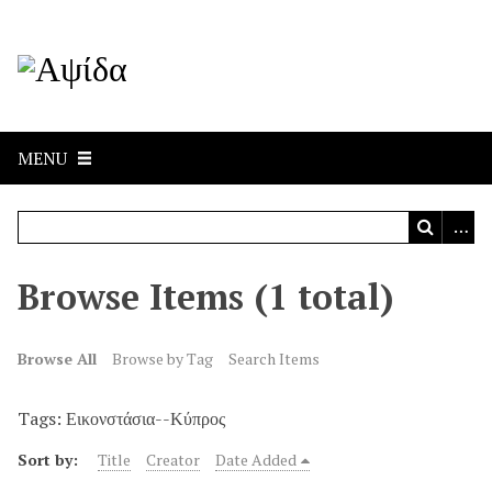
MENU
Browse Items (1 total)
Browse All
Browse by Tag
Search Items
Tags: Εικονστάσια--Κύπρος
Sort by:
Title
Creator
Date Added