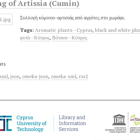
g of Artissia (Cumin)
Συλλογή κύμινου-αρτισιάς από αγρότες στο χωράφι.
Tags:
Aromatic plants--Cyprus
,
black and white ph
φυτά--Κύπρος
,
Βότανα--Κύπρος
ats
xml
,
json
,
omeka-json
,
omeka-xml
,
rss2