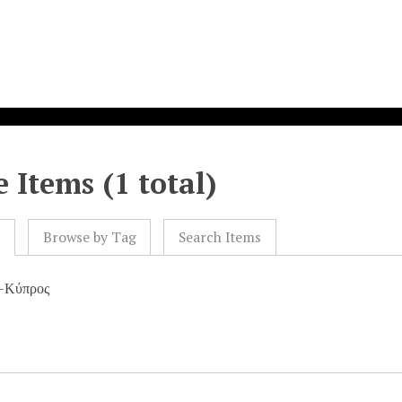
 Items (1 total)
l
Browse by Tag
Search Items
--Κύπρος