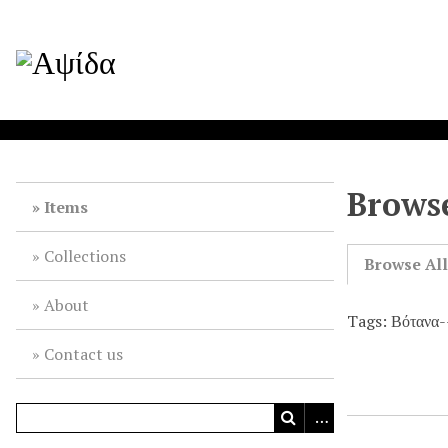
Browse
Items
Collections
Browse Al
About
Tags: Βότανα
Contact us