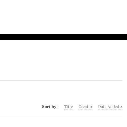
Sort by:
Title
Creator
Date Added