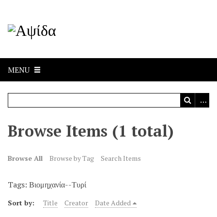
MENU
Browse Items (1 total)
Browse All
Browse by Tag
Search Items
Tags: Βιομηχανία--Τυρί
Sort by:
Title
Creator
Date Added