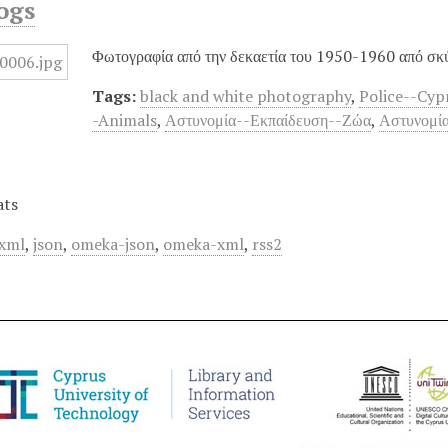
ogs
Φωτογραφία από την δεκαετία του 1950-1960 από σκύ
Tags:
black and white photography
,
Police--Cyp
-Animals
,
Αστυνομία--Εκπαίδευση--Ζώα
,
Αστυνομία
ats
xml
,
json
,
omeka-json
,
omeka-xml
,
rss2