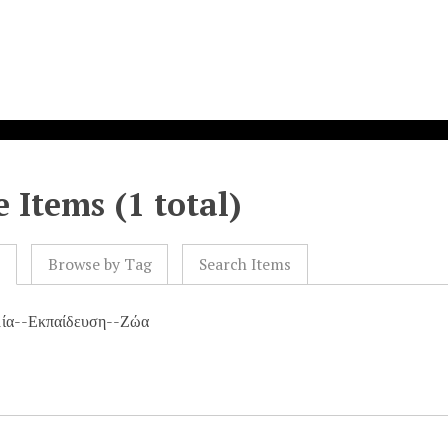
 Items (1 total)
l
Browse by Tag
Search Items
μία--Εκπαίδευση--Ζώα