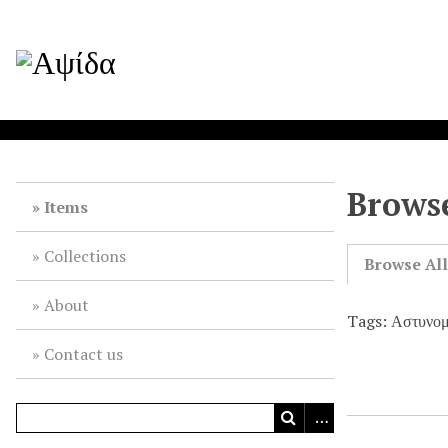
Browse
Items
Collections
Browse Al
About
Tags: Αστυνο
Contact us