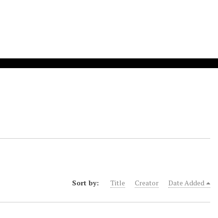
Sort by:
Title
Creator
Date Added