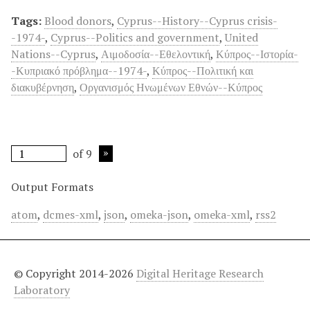
Tags:
Blood donors
,
Cyprus--History--Cyprus crisis-
-1974-
,
Cyprus--Politics and government
,
United
Nations--Cyprus
,
Αιμοδοσία--Εθελοντική
,
Κύπρος--Ιστορία-
-Κυπριακό πρόβλημα--1974-
,
Κύπρος--Πολιτική και
διακυβέρνηση
,
Οργανισμός Ηνωμένων Εθνών--Κύπρος
of 9
Output Formats
atom
,
dcmes-xml
,
json
,
omeka-json
,
omeka-xml
,
rss2
© Copyright 2014-2026
Digital Heritage Research
Laboratory