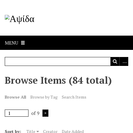
MENU
Browse Items (84 total)
Browse All
Browse by Tag
Search Items
of 9
Sort by:
Title
Creator
Date Added