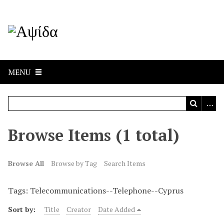
MENU
Browse Items (1 total)
Browse All
Browse by Tag
Search Items
Tags: Telecommunications--Telephone--Cyprus
Sort by:
Title
Creator
Date Added