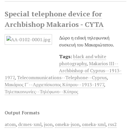
Special telephone device for
Archbishop Makarios - CYTA
Δώρο η ειδική τηλεφωνική
συσκευή του Μακαριώτατου.
Tags:
black and white
photography
,
Makarios III--
Archbishop of Cyprus--1913-
1977
,
Telecommunications--Telephone--Cyprus
,
Μακάριος Γ΄--Αρχιεπίσκοπος Κύπρου--1913-1977
,
Τηλεπικοινωνίες--Τηλέφωνο--Κύπρος
Output Formats
atom
,
dcmes-xml
,
json
,
omeka-json
,
omeka-xml
,
rss2