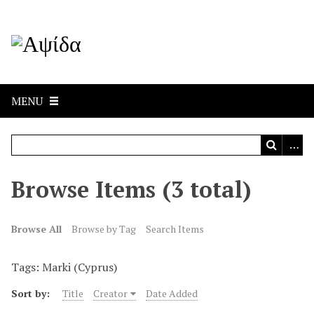
MENU
Browse Items (3 total)
Browse All
Browse by Tag
Search Items
Tags: Marki (Cyprus)
Sort by:
Title
Creator
Date Added