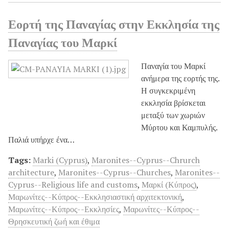
Εορτή της Παναγίας στην Εκκλησία της
Παναγίας του Μαρκί
Παναγία του Μαρκί
ανήμερα της εορτής της.
Η συγκεκριμένη
εκκλησία βρίσκεται
μεταξύ των χωριών
Μύρτου και Καμπυλής.
Παλιά υπήρχε ένα…
Tags:
Marki (Cyprus)
,
Maronites--Cyprus--Chrurch
architecture
,
Maronites--Cyprus--Churches
,
Maronites--
Cyprus--Religious life and customs
,
Μαρκί (Κύπρος)
,
Μαρωνίτες--Κύπρος--Εκκλησιαστική αρχιτεκτονική
,
Μαρωνίτες--Κύπρος--Εκκλησίες
,
Μαρωνίτες--Κύπρος--
Θρησκευτική ζωή και έθιμα