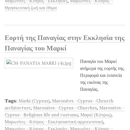
Μαρωνίτες--Κύπρος--Εκκλησίες
,
Μαρωνίτες--Κύπρος--
Θρησκευτική ζωή και έθιμα
Εορτή της Παναγίας στην Εκκλησία της
Παναγίας του Μαρκί
Παναγία του Μαρκί
ανήμερα της εορτής της.
Περιφορά και λιτανεία
της εικόνας της
Παναγίας.
Tags:
Marki (Cyprus)
,
Maronites--Cyprus--Chrurch
architecture
,
Maronites--Cyprus--Churches
,
Maronites--
Cyprus--Religious life and customs
,
Μαρκί (Κύπρος)
,
Μαρωνίτες--Κύπρος--Εκκλησιαστική αρχιτεκτονική
,
Μαρωνίτες--Κύπρος--Εκκλησίες
,
Μαρωνίτες--Κύπρος--