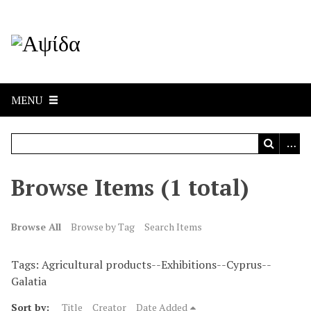
MENU
Browse Items (1 total)
Browse All
Browse by Tag
Search Items
Tags: Agricultural products--Exhibitions--Cyprus--
Galatia
Sort by:
Title
Creator
Date Added