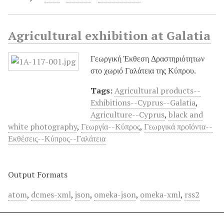
Agricultural exhibition at Galatia
Γεωργική Έκθεση Δραστηριότητων
στο χωριό Γαλάτεια της Κύπρου.
Tags:
Agricultural products--
Exhibitions--Cyprus--Galatia
,
Agriculture--Cyprus
,
black and
white photography
,
Γεωργία--Κύπρος
,
Γεωργικά προϊόντα--
Εκθέσεις--Κύπρος--Γαλάτεια
Output Formats
atom
,
dcmes-xml
,
json
,
omeka-json
,
omeka-xml
,
rss2