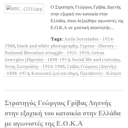
Ο Στρατηγός Γεώργιος Γρίβας Διγενής
στην εξοχική του κατοικία στην
Ελλάδα, όπου δεξιώθηκε αγωνιστές της
Ε.Ο.Κ.Α σε μυστική αποστολήν…
Tags:
Antis Soteriades--1924-
1988
,
black and white photography
,
Cyprus--History--
National liberation struggle--1955-1959
,
Grivas
Gewrgios (Digenis)--1898-1974
,
Social life and customs
,
Άντης Σωτηριάδης--1924-1988
,
Γρίβας Γεώργιος (Διγενής)-
-1898-1974
,
Κοινωνική ζωή και έθιμα
,
Πρεσβευτές--Κύπριοι
Στρατηγός Γεώργιος Γρίβας Διγενής
στην εξοχική του κατοικία στην Ελλάδα
με αγωνιστές της Ε.Ο.Κ.Α