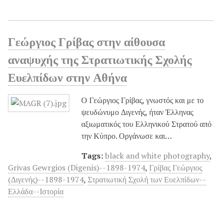
Γεώργιος Γρίβας στην αίθουσα
αναψυχής της Στρατιωτικής Σχολής
Ευελπίδων στην Αθήνα
Ο Γεώργιος Γρίβας, γνωστός και με το
ψευδώνυμο Διγενής, ήταν Έλληνας
αξιωματικός του Ελληνικού Στρατού από
την Κύπρο. Οργάνωσε και…
Tags:
black and white photography
,
Grivas Gewrgios (Digenis)--1898-1974
,
Γρίβας Γεώργιος
(Διγενής)--1898-1974
,
Στρατιωτική Σχολή των Ευελπίδων--
Ελλάδα--Ιστορία