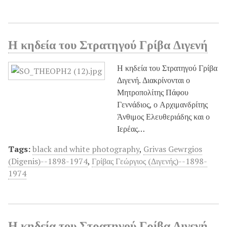
Η κηδεία του Στρατηγού Γρίβα Διγενή
Η κηδεία του Στρατηγού Γρίβα
Διγενή. Διακρίνονται ο
Μητροπολίτης Πάφου
Γεννάδιος, ο Αρχιμανδρίτης
Άνθιμος Ελευθεριάδης και ο
Ιερέας…
Tags:
black and white photography
,
Grivas Gewrgios
(Digenis)--1898-1974
,
Γρίβας Γεώργιος (Διγενής)--1898-
1974
Η κηδεία του Στρατηγού Γρίβα Διγενή