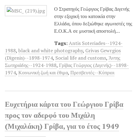
Ο Στρατηγός Γεώργιος Γρίβας Διγενής
στην εξοχική του κατοικία στην
Ελλάδα, όπου δεξιώθηκε αγωνιστές της
Ε.Ο.Κ.Α σε μυστική αποστολή…
Tags:
Antis Soteriades--1924-
1988
,
black and white photography
,
Grivas Gewrgios
(Digenis)--1898-1974
,
Social life and customs
,
Άντης
Σωτηριάδης--1924-1988
,
Γρίβας Γεώργιος (Διγενής)--1898-
1974
,
Κοινωνική ζωή και έθιμα
,
Πρεσβευτές--Κύπριοι
Ευχετήρια κάρτα του Γεώργιου Γρίβα
προς τον αδερφό του Μιχάλη
(Μιχαλάκη) Γρίβα, για το έτος 1949