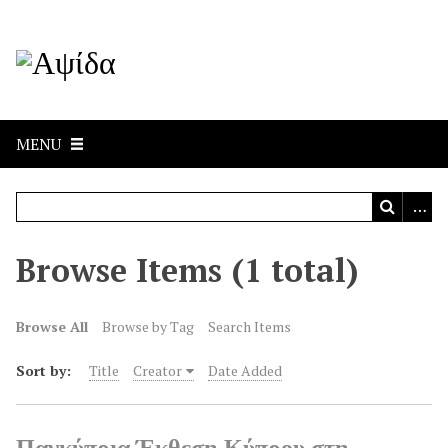
MENU
Browse Items (1 total)
Browse All
Browse by Tag
Search Items
Sort by:
Title
Creator
Date Added
Παγκύπρια Έκθεση Κύπρου στη